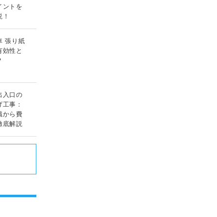
イントを
説！
車 張り紙
有効性と
？
出入口の
げ工事：
識から費
徹底解説
ド