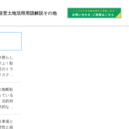
経営
土地活用
用語解説
その他
車懲らし
学ぶ！駐
営のトラ
リスク対
ガイド
の無断駐
っている
！法的対
果的な対
ド
駐車場と
便性と経