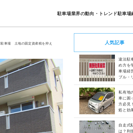
駐車場業界の動向・トレンド
駐車場
人気記事
に駐車場 土地の固定資産税を抑え
違法駐
め方を
車場経
ブル・
策完全
私有地
車に困
方必見
処と効
策ガイ
自走式
は？利