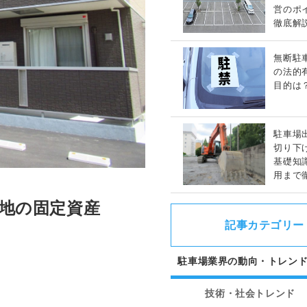
営のポ
徹底解
無断駐
の法的
目的は
駐車場
切り下
基礎知
用まで
地の固定資産
記事カテゴリー
駐車場業界の動向・トレン
技術・社会トレンド