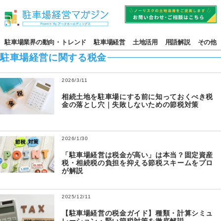
駐車場業界の動向・トレンド
駐車場経営
土地活用
用語解説
その他
駐車場経営に関する税金
2026/3/11
相続土地を駐車場にする前に知っておくべき税
金の落とし穴｜失敗しないための節税対策
2026/1/30
「駐車場経営は税金が高い」は本当？固定資産
税・相続税の負担を抑える節税スキームをプロ
が解説
2025/12/11
【駐車場経営の税金ガイド】種類・計算シミュ