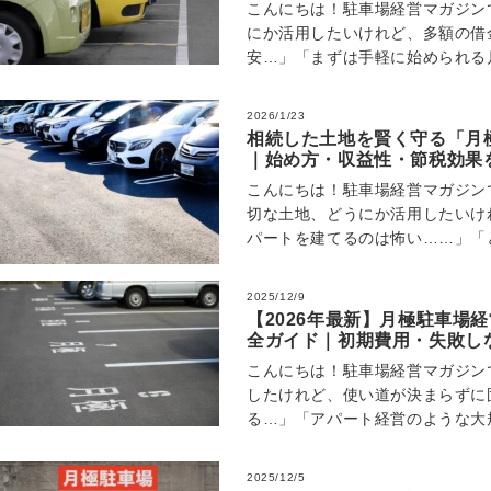
こんにちは！駐車場経営マガジン
にか活用したいけれど、多額の借
安…」「まずは手軽に始められる
が、個人で経営して失敗しないだ
2026/1/23
相続した土地を賢く守る「月
｜始め方・収益性・節税効果
こんにちは！駐車場経営マガジン
切な土地、どうにか活用したいけ
パートを建てるのは怖い……」「
いるけれど、毎年かかる固定資産
2025/12/9
【2026年最新】月極駐車場
全ガイド｜初期費用・失敗し
こんにちは！駐車場経営マガジン
したけれど、使い道が決まらずに
る…」「アパート経営のような大
スクで安定した収入（収益）を得
2025/12/5