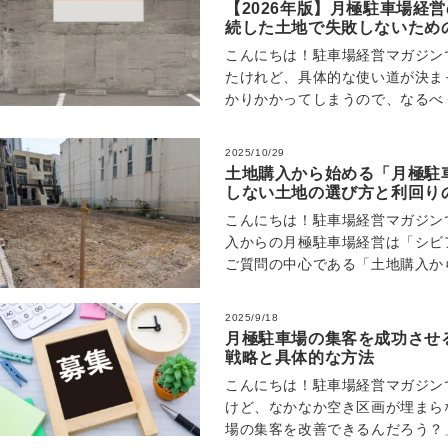
【2026年版】月極駐車場経
続した土地で失敗しないため
こんにちは！駐車場経営マガジン
たけれど、具体的な使い道が決ま
かりかかってしまうので、なるべ
このようにお悩みではありません
2025/10/29
土地購入から始める「月極駐
しない土地の選び方と利回り
こんにちは！駐車場経営マガジンで
入からの月極駐車場経営は「シビ
ご質問の中心である「土地購入か
か？」という点にお答えします。
2025/9/18
月極駐車場の集客を成功させ
戦略と具体的な方法
こんにちは！駐車場経営マガジン
けど、なかなか空き区画が埋まら
場の集客を改善できるんだろう？