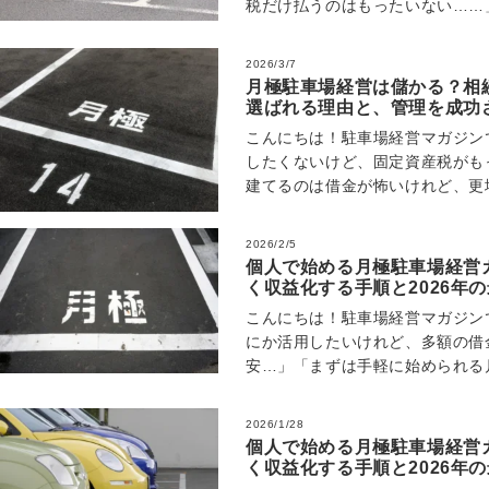
税だけ払うのはもったいない……
んか？ 土地活用の選択肢として
2026/3/7
月極駐車場経営は儲かる？相
選ばれる理由と、管理を成功
こんにちは！駐車場経営マガジン
したくないけど、固定資産税がも
建てるのは借金が怖いけれど、更
たいない」 「最近よく聞く月極
2026/2/5
個人で始める月極駐車場経営
く収益化する手順と2026年
こんにちは！駐車場経営マガジン
にか活用したいけれど、多額の借
安…」「まずは手軽に始められる
が、個人で経営して失敗しないだ
2026/1/28
個人で始める月極駐車場経営
く収益化する手順と2026年