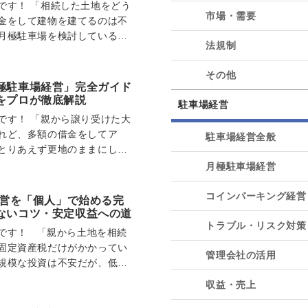
です！ 「相続した土地をどう
市場・需要
金をして建物を建てるのは不
月極駐車場を検討している
法規制
ろうか？」 今、…
その他
極駐車場経営」完全ガイド
をプロが徹底解説
駐車場経営
です！ 「親から譲り受けた大
れど、多額の借金をしてア
駐車場経営全般
とりあえず更地のままにして
税が重荷になって…
月極駐車場経営
コインパーキング経営
経営を「個人」で始める完
ないコツ・安定収益への道
トラブル・リスク対策
です！ 「親から土地を相続
固定資産税だけがかかってい
管理会社の活用
規模な投資は不安だが、低リ
る…
収益・売上