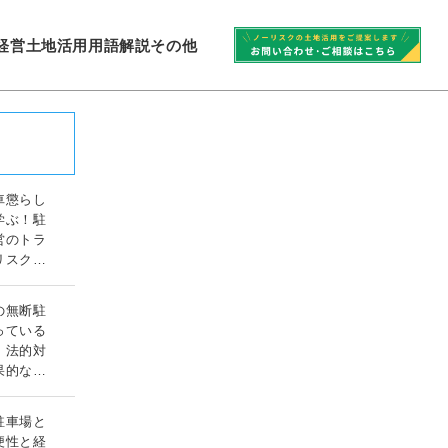
経営
土地活用
用語解説
その他
車懲らし
学ぶ！駐
営のトラ
リスク対
ガイド
の無断駐
っている
！法的対
果的な対
ド
駐車場と
便性と経