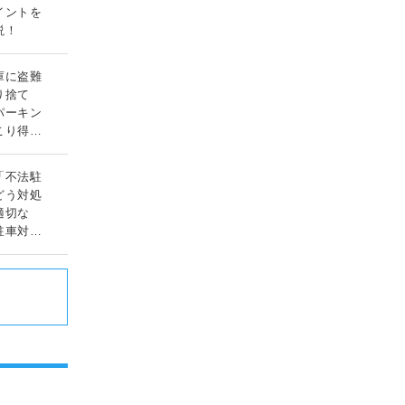
イントを
説！
庫に盗難
り捨て
パーキン
こり得る
ルとは？
「不法駐
どう対処
適切な
駐車対応
」
ド