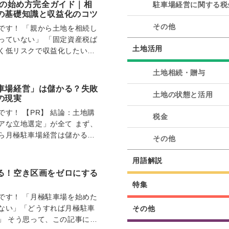
営の始め方完全ガイド｜相
駐車場経営に関する税
の基礎知識と収益化のコツ
その他
です！ 「親から土地を相続し
っていない」 「固定資産税ば
土地活用
く低リスクで収益化したい」
か？ 更地…
土地相続・贈与
車場経営」は儲かる？失敗
土地の状態と活用
の現実
す！ 【PR】 結論：土地購
税金
アな立地選定」が全て まず、
ら月極駐車場経営は儲かるの
その他
 結論から…
用語解説
る！空き区画をゼロにする
特集
です！ 「月極駐車場を始めた
ない」「どうすれば月極駐車
その他
」 そう思って、この記事にた