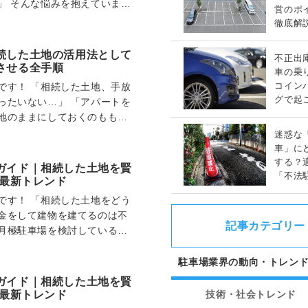
」 そんな悩みを抱えていませ
営のポ
、比較的低コ…
徹底解
続した土地の活用法として
不正出
させる全手順
車の乗
コイン
です！ 「相続した土地、手放
グで起
ったいない…」 「アパートを
トラブ
地のままにしておくのももっ
駐車場経営、…
迷惑な
車」に
する？
ガイド｜相続した土地を賢
「不法
の最新トレンド
ガイド
です！ 「相続した土地をどう
金をして建物を建てるのは不
記事カテゴリー
月極駐車場を検討している
ろうか？」 今、…
駐車場業界の動向・トレン
ガイド｜相続した土地を賢
の最新トレンド
技術・社会トレンド