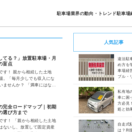
駐車場業界の動向・トレンド
駐車場
人気記事
してる？」放置駐車場・月
違法駐
の盲点
め方を
車場経
です！ 親から相続した土地
ブル・
場。「毎月少しでも収入にな
策完全
いませんか？ 「満車にはなら
ているから問題…
私有地
車に困
方必見
の完全ロードマップ｜初期
処と効
の選び方まで
策ガイ
です！ 「親から相続した土地
自走式
はないし、放置して固定資産
は？利