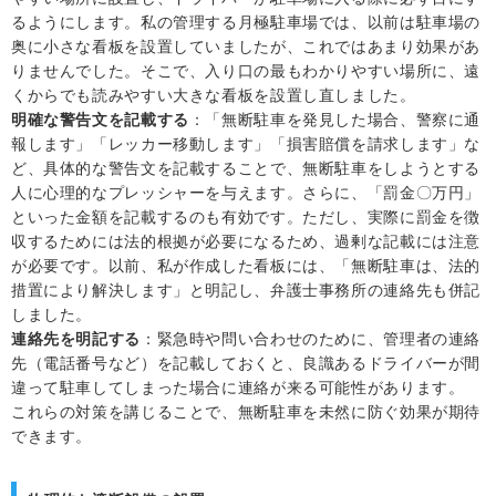
るようにします。私の管理する月極駐車場では、以前は駐車場の
奥に小さな看板を設置していましたが、これではあまり効果があ
りませんでした。そこで、入り口の最もわかりやすい場所に、遠
くからでも読みやすい大きな看板を設置し直しました。
明確な警告文を記載する
：「無断駐車を発見した場合、警察に通
報します」「レッカー移動します」「損害賠償を請求します」な
ど、具体的な警告文を記載することで、無断駐車をしようとする
人に心理的なプレッシャーを与えます。さらに、「罰金〇万円」
といった金額を記載するのも有効です。ただし、実際に罰金を徴
収するためには法的根拠が必要になるため、過剰な記載には注意
が必要です。以前、私が作成した看板には、「無断駐車は、法的
措置により解決します」と明記し、弁護士事務所の連絡先も併記
しました。
連絡先を明記する
：緊急時や問い合わせのために、管理者の連絡
先（電話番号など）を記載しておくと、良識あるドライバーが間
違って駐車してしまった場合に連絡が来る可能性があります。
これらの対策を講じることで、無断駐車を未然に防ぐ効果が期待
できます。