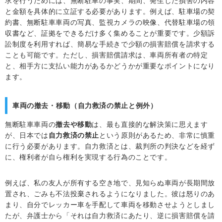
求を行うためには、無断駐車の事実、期間、発生した損害の内容
と金額を具体的に立証する必要があります。例えば、駐車場の契
約書、無断駐車車両の写真、監視カメラの映像、代替駐車場の領
収書など、証拠をできるだけ多く集めることが重要です。少額訴
訟制度を利用すれば、簡易な手続きで少額の損害賠償を請求する
ことも可能です。ただし、損害賠償請求は、車両所有者の特定
と、相手方に支払い能力があるかどうかが重要なポイントになり
ます。
車両の撤去・移動（自力救済の禁止と例外）
無断駐車車両の
撤去や移動
は、最も直接的な解決策に思えます
が、日本では
自力救済の禁止
という原則があるため、非常に慎重
に行う必要があります。自力救済とは、裁判所の判決などを経ず
に、権利者が自ら権利を実現する行為のことです。
例えば、私の友人が所有する空き地で、見知らぬ車両が長期間放
置され、ごみも不法投棄されるようになりました。彼は怒りのあ
まり、自分でレッカー車を手配して車両を移動させようとしまし
たが、弁護士から「それは自力救済にあたり、逆に損害賠償を請