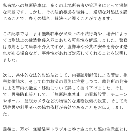
私有地への無断駐車は、多くの土地所有者や管理者にとって深刻
な問題です。しかし、その法的根拠を理解し、適切な対処法を講
じることで、多くの場合、解決へと導くことができます。
この記事では、まず無断駐車が民法上の不法行為や、場合によっ
ては刑法上の建造物侵入罪にあたる可能性を解説しました。警察
は原則として民事不介入ですが、盗難車や公共の安全を脅かす恐
れがある場合など、事件性があれば対応してくれることを説明し
ました。
次に、具体的な法的対処法として、内容証明郵便による警告、損
害賠償請求、そして自力救済の原則に注意しつつ、裁判所の判決
による車両の撤去・移動について詳しく掘り下げました。そし
て、再発防止策として、「無断駐車禁止」の看板設置、チェーン
やポール、監視カメラなどの物理的な遮断設備の設置、そして周
辺住民や利用者への協力依頼が有効であることをお伝えしまし
た。
最後に、万が一無断駐車トラブルに巻き込まれた際の注意点とし