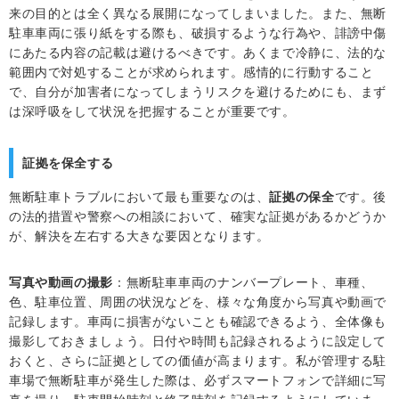
来の目的とは全く異なる展開になってしまいました。また、無断
駐車車両に張り紙をする際も、破損するような行為や、誹謗中傷
にあたる内容の記載は避けるべきです。あくまで冷静に、法的な
範囲内で対処することが求められます。感情的に行動すること
で、自分が加害者になってしまうリスクを避けるためにも、まず
は深呼吸をして状況を把握することが重要です。
証拠を保全する
無断駐車トラブルにおいて最も重要なのは、
証拠の保全
です。後
の法的措置や警察への相談において、確実な証拠があるかどうか
が、解決を左右する大きな要因となります。
写真や動画の撮影
：無断駐車車両のナンバープレート、車種、
色、駐車位置、周囲の状況などを、様々な角度から写真や動画で
記録します。車両に損害がないことも確認できるよう、全体像も
撮影しておきましょう。日付や時間も記録されるように設定して
おくと、さらに証拠としての価値が高まります。私が管理する駐
車場で無断駐車が発生した際は、必ずスマートフォンで詳細に写