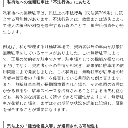
私有地への無断駐車は「不法行為」にあたる
私有地への無断駐車は、民法上の
不法行為
（民法第709条）に該
当する可能性があります。不法行為とは、故意または過失によっ
て他人の権利や利益を侵害する行為のことで、損害賠償責任が発
生します。
例えば、私が管理する月極駐車場で、契約者以外の車両が頻繁に
無断駐車をしているケースがありました。この無断駐車によっ
て、正規の契約者が駐車できず、駐車場としての機能が損なわれ
るだけでなく、契約者からの苦情が相次ぎ、結果的に駐車場の信
用問題にまで発展しました。この状況は、無断駐車が駐車場の所
有者や管理者の「権利」を侵害している典型的な例と言えます。
また、無断駐車車両が長期間放置された場合、その車両の管理に
かかる費用や、駐車スペースを占有されることによる逸失利益な
ども、具体的な損害として請求できる可能性があります。無断駐
車が発覚した場合、まずはその期間や状況を詳細に記録し、証拠
を保全することが重要になります。
刑法上の「建造物侵入罪」が適用される可能性も