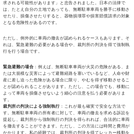
求される可能性があります」と忠告されました。日本の法律で
は、たとえ自分の土地であっても、無断駐車車両を勝手に移動さ
せたり、損傷させたりすると、器物損壊罪や損害賠償請求の対象
となる危険性があるのです。
ただし、例外的に車両の撤去が認められるケースもあります。そ
れは、緊急避難の必要がある場合や、裁判所の判決を得て強制執
行を行う場合です。
緊急避難の場合
：例えば、無断駐車車両が火災の危険がある、ま
たは大規模な災害によって避難経路を塞いでいるなど、人命や財
産に差し迫った危険がある場合に限り、やむを得ず移動させるこ
とが認められることがあります。ただし、この場合でも、移動に
よって車両を損傷させないよう細心の注意を払う必要がありま
す。
裁判所の判決による強制執行
：これが最も確実で安全な方法で
す。無断駐車車両の所有者に対して、車両の撤去を求める訴訟を
提起し、裁判所から強制執行の判決を得られれば、合法的に車両
を撤去することができます。ただし、この方法には時間と費用が
かかります。私の経験では、裁判所の判決を得てレッカー移動を