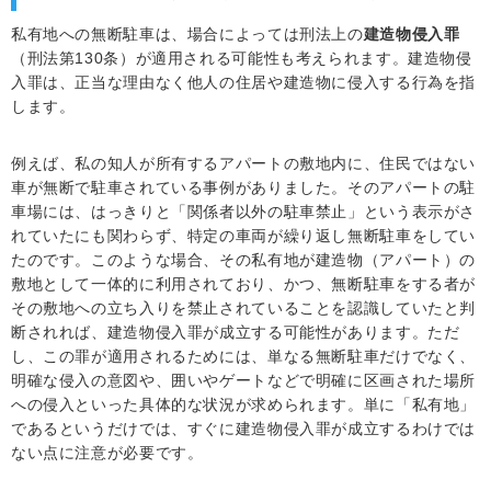
私有地への無断駐車は、場合によっては刑法上の
建造物侵入罪
（刑法第130条）が適用される可能性も考えられます。建造物侵
入罪は、正当な理由なく他人の住居や建造物に侵入する行為を指
します。
例えば、私の知人が所有するアパートの敷地内に、住民ではない
車が無断で駐車されている事例がありました。そのアパートの駐
車場には、はっきりと「関係者以外の駐車禁止」という表示がさ
れていたにも関わらず、特定の車両が繰り返し無断駐車をしてい
たのです。このような場合、その私有地が建造物（アパート）の
敷地として一体的に利用されており、かつ、無断駐車をする者が
その敷地への立ち入りを禁止されていることを認識していたと判
断されれば、建造物侵入罪が成立する可能性があります。ただ
し、この罪が適用されるためには、単なる無断駐車だけでなく、
明確な侵入の意図や、囲いやゲートなどで明確に区画された場所
への侵入といった具体的な状況が求められます。単に「私有地」
であるというだけでは、すぐに建造物侵入罪が成立するわけでは
ない点に注意が必要です。