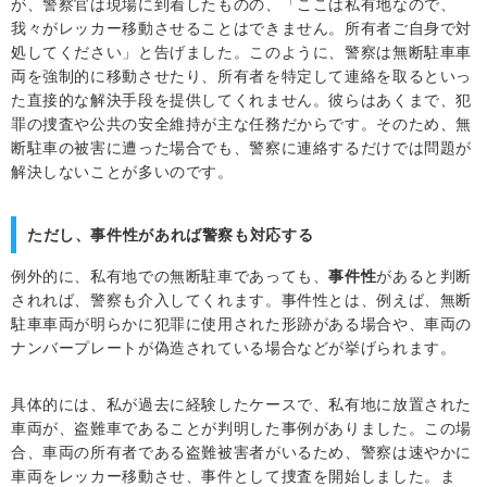
が、警察官は現場に到着したものの、「ここは私有地なので、
我々がレッカー移動させることはできません。所有者ご自身で対
処してください」と告げました。このように、警察は無断駐車車
両を強制的に移動させたり、所有者を特定して連絡を取るといっ
た直接的な解決手段を提供してくれません。彼らはあくまで、犯
罪の捜査や公共の安全維持が主な任務だからです。そのため、無
断駐車の被害に遭った場合でも、警察に連絡するだけでは問題が
解決しないことが多いのです。
ただし、事件性があれば警察も対応する
例外的に、私有地での無断駐車であっても、
事件性
があると判断
されれば、警察も介入してくれます。事件性とは、例えば、無断
駐車車両が明らかに犯罪に使用された形跡がある場合や、車両の
ナンバープレートが偽造されている場合などが挙げられます。
具体的には、私が過去に経験したケースで、私有地に放置された
車両が、盗難車であることが判明した事例がありました。この場
合、車両の所有者である盗難被害者がいるため、警察は速やかに
車両をレッカー移動させ、事件として捜査を開始しました。ま