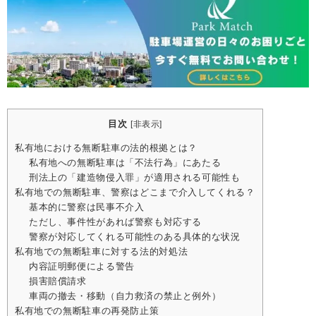
目次
[
非表示
]
私有地における無断駐車の法的根拠とは？
私有地への無断駐車は「不法行為」にあたる
刑法上の「建造物侵入罪」が適用される可能性も
私有地での無断駐車、警察はどこまで介入してくれる？
基本的に警察は民事不介入
ただし、事件性があれば警察も対応する
警察が対応してくれる可能性のある具体的な状況
私有地での無断駐車に対する法的対処法
内容証明郵便による警告
損害賠償請求
車両の撤去・移動（自力救済の禁止と例外）
私有地での無断駐車の再発防止策