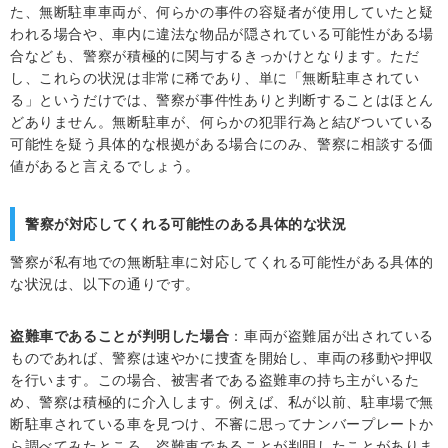
た、無断駐車車両が、何らかの事件の容疑者が使用していたと疑
われる場合や、車内に違法な物品が隠されている可能性がある場
合なども、警察が積極的に関与するきっかけとなります。ただ
し、これらの状況は非常に稀であり、単に「無断駐車されてい
る」というだけでは、警察が事件性ありと判断することはほとん
どありません。無断駐車が、何らかの犯罪行為と結びついている
可能性を疑う具体的な根拠がある場合にのみ、警察に相談する価
値があると言えるでしょう。
警察が対応してくれる可能性のある具体的な状況
警察が私有地での無断駐車に対応してくれる可能性がある具体的
な状況は、以下の通りです。
盗難車であることが判明した場合
：車両が盗難届が出されている
ものであれば、警察は速やかに捜査を開始し、車両の移動や押収
を行います。この場合、被害者である盗難車の持ち主がいるた
め、警察は積極的に介入します。例えば、私が以前、駐車場で無
断駐車されている車を見つけ、不審に思ってナンバープレートか
ら調べてみたところ、盗難車であることが判明したことがありま