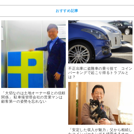
おすすめ記事
不正出庫に盗難車の乗り捨て コイン
パーキングで起こり得るトラブルと
は？
「大切なのは土地オーナー様との信頼
関係」 駐車場管理会社の営業マンは
顧客第一の姿勢を忘れない
「安定した収入が魅力」父から相続し
たコインパーキングを経営するオー