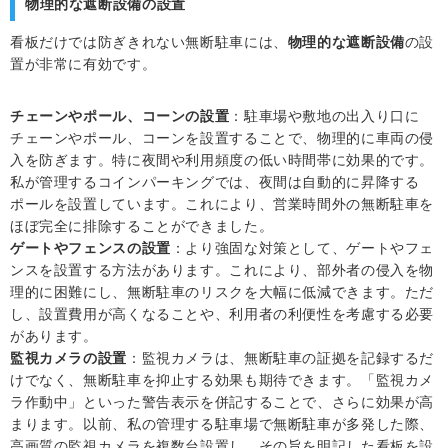
物理的な遮断設備の設置
看板だけでは防ぎきれない無断駐車には、
物理的な遮断設備
の設
置が非常に有効です。
チェーンやポール、コーンの設置
：駐車場や敷地の出入り口に
チェーンやポール、コーンを設置することで、物理的に車両の侵
入を防ぎます。特に夜間や利用頻度の低い時間帯に効果的です。
私が管理するコインパーキングでは、夜間は自動的に昇降する
ポールを設置しています。これにより、営業時間外の無断駐車を
ほぼ完全に排除することができました。
ゲートやフェンスの設置
：より強固な対策として、ゲートやフェ
ンスを設置する方法があります。これにより、部外者の侵入を物
理的に困難にし、無断駐車のリスクを大幅に低減できます。ただ
し、設置費用が高くなることや、利用者の利便性を考慮する必要
があります。
監視カメラの設置
：監視カメラは、無断駐車の証拠を記録するだ
けでなく、無断駐車を抑止する効果も期待できます。「監視カメ
ラ作動中」といった警告表示を併記することで、さらに効果が高
まります。以前、私の管理する駐車場で無断駐車が多発した際、
高画質の監視カメラを複数台設置し、その旨を明記した看板を設