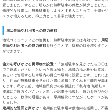
置しました。すると、明らかに無断駐車の件数が減少しました。
物理的な設備は、無断駐車をしようとする人にとって、手間やリ
スクが増えるため、抑止力として非常に強力です。
周辺住民や利用者への協力依頼
地域コミュニティとの連携も、無断駐車対策には有効です。
周辺
住民や利用者への協力依頼
を行うことで、監視の目を増やすこと
ができます。
協力を呼びかける掲示物の設置
：「無断駐車を見かけたら〇〇ま
でご連絡ください」といった掲示物を、地域の掲示板や回覧板、
あるいは管理する駐車場内の目立つ場所に設置します。これによ
り、住民が無断駐車を見かけた際に通報してくれる可能性が高ま
ります。私が以前、地域住民向けの広報誌に「私有地 無断駐車
撲滅にご協力ください」と題した記事を掲載し、協力を呼びかけ
たところ、数件の通報があり、早期解決につながったケースがあ
りました。
定期的な巡回と声かけ
：定期的に駐車場や敷地内を巡回し、不審