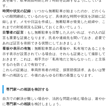
真を撮り、駐車開始時刻と終了時刻を記録するようにしていま
す。
時間や状況の記録
：いつから無断駐車が始まったのか、どのくら
いの期間継続しているのかなど、具体的な時間や状況を詳細に記
録します。メモや日誌を作成し、無断駐車が発覚した経緯や、こ
れまでの対処状況も記録しておくと良いでしょう。
目撃者の証言
：もし無断駐車を目撃した人がいれば、その人の証
言も重要な証拠となります。氏名や連絡先を聞いておき、必要で
あれば証言を依頼できる状態にしておきましょう。
看板や表示の有無
：無断駐車禁止の看板や、私有地であることを
示す表示が設置されている場合は、それらも証拠として撮影して
おきます。これは、相手方が「私有地だと知らなかった」と主張
するのを防ぐ上で有効です。
これらの証拠は、車両所有者の特定、損害賠償請求、あるいは警
察への相談など、今後のあらゆる行動の基盤となります。
専門家への相談を検討する
自力での解決が難しい場合や、法的な問題が絡む場合は、速やか
に
専門家への相談
を検討しましょう。