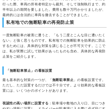
行った際、車両の所有者特定から裁判、そして強制執行まで、約
半年以上の期間を要しました。費用も数十万円かかりましたが、
最終的には合法的に車両を撤去することができました。
私有地での無断駐車の再発防止策
一度無断駐車の被害に遭うと、「もう二度とこんな目に遭いたく
ない」と強く思うものです。私有地での無断駐車を効果的に防止
するためには、具体的な対策を講じることが不可欠です。ここで
は、私が実際に試して効果があったものも含め、具体的な再発防
止策をご紹介します。
「無断駐車禁止」の看板設置
最も基本的な対策の一つが、「
無断駐車禁止
」の看板設置です。
ただし、ただ設置するだけでは不十分です。より効果的な看板設
置には、いくつかのポイントがあります。
視認性の高い場所に設置する
：駐車場や敷地の入り口、目につき
やすい場所に設置し、ドライバーが駐車場に入る際に必ず目にす