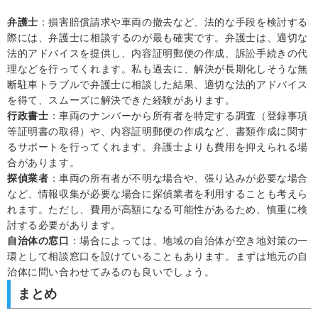
弁護士
：損害賠償請求や車両の撤去など、法的な手段を検討する
際には、弁護士に相談するのが最も確実です。弁護士は、適切な
法的アドバイスを提供し、内容証明郵便の作成、訴訟手続きの代
理などを行ってくれます。私も過去に、解決が長期化しそうな無
断駐車トラブルで弁護士に相談した結果、適切な法的アドバイス
を得て、スムーズに解決できた経験があります。
行政書士
：車両のナンバーから所有者を特定する調査（登録事項
等証明書の取得）や、内容証明郵便の作成など、書類作成に関す
るサポートを行ってくれます。弁護士よりも費用を抑えられる場
合があります。
探偵業者
：車両の所有者が不明な場合や、張り込みが必要な場合
など、情報収集が必要な場合に探偵業者を利用することも考えら
れます。ただし、費用が高額になる可能性があるため、慎重に検
討する必要があります。
自治体の窓口
：場合によっては、地域の自治体が空き地対策の一
環として相談窓口を設けていることもあります。まずは地元の自
治体に問い合わせてみるのも良いでしょう。
まとめ