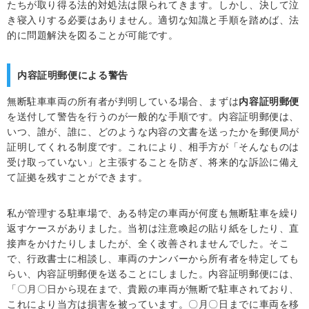
たちが取り得る法的対処法は限られてきます。しかし、決して泣
き寝入りする必要はありません。適切な知識と手順を踏めば、法
的に問題解決を図ることが可能です。
内容証明郵便による警告
無断駐車車両の所有者が判明している場合、まずは
内容証明郵便
を送付して警告を行うのが一般的な手順です。内容証明郵便は、
いつ、誰が、誰に、どのような内容の文書を送ったかを郵便局が
証明してくれる制度です。これにより、相手方が「そんなものは
受け取っていない」と主張することを防ぎ、将来的な訴訟に備え
て証拠を残すことができます。
私が管理する駐車場で、ある特定の車両が何度も無断駐車を繰り
返すケースがありました。当初は注意喚起の貼り紙をしたり、直
接声をかけたりしましたが、全く改善されませんでした。そこ
で、行政書士に相談し、車両のナンバーから所有者を特定しても
らい、内容証明郵便を送ることにしました。内容証明郵便には、
「〇月〇日から現在まで、貴殿の車両が無断で駐車されており、
これにより当方は損害を被っています。〇月〇日までに車両を移