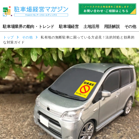
駐車場業界の動向・トレンド
駐車場経営
土地活用
用語解説
その他
トップ
その他
私有地の無断駐車に困っている方必見！法的対処と効果的
な対策ガイド