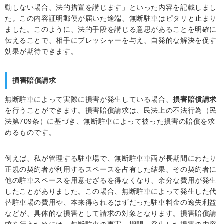
動しない場合、法的措置を講じます」といった内容を記載しまし
た。この内容証明郵便が届いた途端、無断駐車はピタリと止まり
ました。このように、法的手段を講じる意思があることを明確に
伝えることで、相手にプレッシャーを与え、自発的な解決を促す
効果が期待できます。
損害賠償請求
無断駐車によって実際に損害が発生している場合、
損害賠償請求
を行うことができます。損害賠償請求は、民法上の不法行為（民
法第709条）に基づき、無断駐車によって被った損害の賠償を求
めるものです。
例えば、私が管理する駐車場で、無断駐車車両が長期間にわたり
正規の契約者が利用するスペースを占有した結果、その契約者に
他の駐車スペースを用意せざるを得なくなり、余分な費用が発生
したことがありました。この場合、無断駐車によって発生した代
替駐車場の費用や、本来得られるはずだった駐車料金の逸失利益
などが、具体的な損害として請求の対象となります。損害賠償請