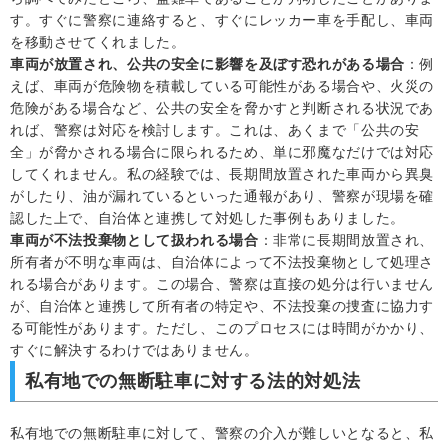
す。すぐに警察に連絡すると、すぐにレッカー車を手配し、車両
を移動させてくれました。
車両が放置され、公共の安全に影響を及ぼす恐れがある場合
：例
えば、車両が危険物を積載している可能性がある場合や、火災の
危険がある場合など、公共の安全を脅かすと判断される状況であ
れば、警察は対応を検討します。これは、あくまで「公共の安
全」が脅かされる場合に限られるため、単に邪魔なだけでは対応
してくれません。私の経験では、長期間放置された車両から異臭
がしたり、油が漏れているといった通報があり、警察が現場を確
認した上で、自治体と連携して対処した事例もありました。
車両が不法投棄物として扱われる場合
：非常に長期間放置され、
所有者が不明な車両は、自治体によって不法投棄物として処理さ
れる場合があります。この場合、警察は直接の処分は行いません
が、自治体と連携して所有者の特定や、不法投棄の捜査に協力す
る可能性があります。ただし、このプロセスには時間がかかり、
すぐに解決するわけではありません。
私有地での無断駐車に対する法的対処法
私有地での無断駐車に対して、警察の介入が難しいとなると、私