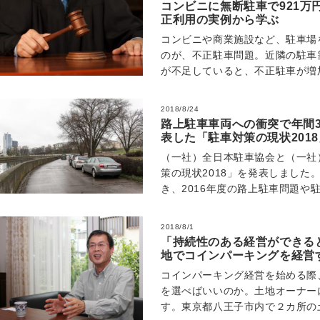
コンビニに無断駐車で921万
正利用の実例から学ぶ
コンビニや商業施設など、駐車場
のが、不正駐車問題。近隣の駐車
が不足していると、不正駐車が増
では、大阪府のコンビニエンスス
2018/8/24
路上駐車車両への衝突で年間
表した「駐車対策の現状2018
（一社）全日本駐車協会と（一社
策の現状2018」を発表しました
き、2016年度の路上駐車問題や
通報の件数をまとめたものです。 
2018/8/1
「持続性のある経営ができる
地でコインパーキングを経営
理会社を選んだのか？
コインパーキング経営を始める際
を選べばいいのか。土地オーナー
す。東京都八王子市内で２カ所の