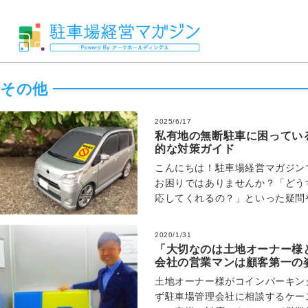
その他
2025/6/17
私有地の無断駐車に困ってい
的な対策ガイド
こんにちは！駐車場経営マガジン
お困りではありませんか？「どう
応してくれるの？」といった疑問
でしょう。私自身も、過去に管理
2020/1/31
「大切なのは土地オーナー様
会社の営業マンは顧客第一の
土地オーナー様がコインパーキン
ず駐車場管理会社に相談するケー