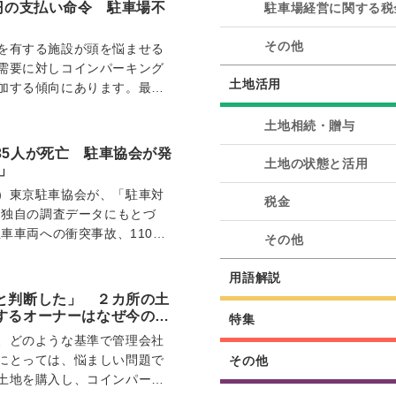
円の支払い命令 駐車場不
駐車場経営に関する税
その他
を有する施設が頭を悩ませる
需要に対しコインパーキング
土地活用
加する傾向にあります。最近
トアが、駐車場に…
土地相続・贈与
35人が死亡 駐車協会が発
土地の状態と活用
」
）東京駐車協会が、「駐車対
税金
。独自の調査データにもとづ
駐車車両への衝突事故、110番
その他
【PR…
用語解説
と判断した」 ２カ所の土
するオーナーはなぜ今の管
特集
、どのような基準で管理会社
にとっては、悩ましい問題で
その他
土地を購入し、コインパーキ