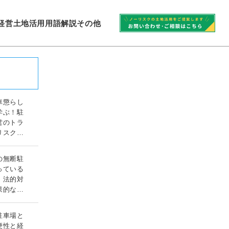
経営
土地活用
用語解説
その他
車懲らし
学ぶ！駐
営のトラ
リスク対
ガイド
の無断駐
っている
！法的対
果的な対
ド
駐車場と
便性と経