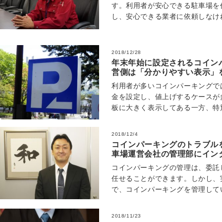
す。利用者が安心できる駐車場を
し、安心できる業者に依頼しなけ
ではどのように作業しているのか
2018/12/28
年末年始に設定されるコイン
営側は「分かりやすい表示」
利用者が多いコインパーキングで
金を設定し、値上げするケースが
板に大きく表示してある一方、特
ることも多々あることから、利用
2018/12/4
コインパーキングのトラブル
車場運営会社の管理部にイン
コインパーキングの管理は、委託
任せることができます。しかし、
で、コインパーキングを管理して
パーキング「パークステーション
2018/11/23