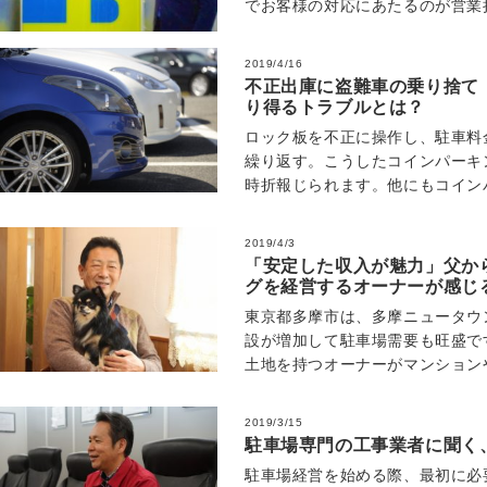
でお客様の対応にあたるのが営業
様に最も近い場所で日々仕事にあ
2019/4/16
不正出庫に盗難車の乗り捨て
り得るトラブルとは？
ロック板を不正に操作し、駐車料
繰り返す。こうしたコインパーキ
時折報じられます。他にもコイン
トラブルが発生します。今回はコ
2019/4/3
「安定した収入が魅力」父か
グを経営するオーナーが感じ
東京都多摩市は、多摩ニュータウ
設が増加して駐車場需要も旺盛で
土地を持つオーナーがマンション
取り組んでいるケースも多いので
2019/3/15
駐車場専門の工事業者に聞く
駐車場経営を始める際、最初に必