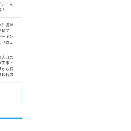
イントを
説！
庫に盗難
り捨て
パーキン
こり得る
ルとは？
出入口の
げ工事：
識から費
徹底解説
ド