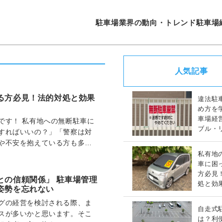
駐車場業界の動向・トレンド
駐車場
人気記事
る方必見！法的対処と効果
違法駐
め方を
車場経
です！ 私有地への無断駐車に
ブル・
すればいいの？」「警察は対
策完全
や不安を抱えている方も多い
する月極駐車場…
私有地
車に困
方必見
との信頼関係」 駐車場管理
処と効
姿勢を忘れない
策ガイ
グの経営を検討される際、ま
自走式
スが多いかと思います。そこ
は？利