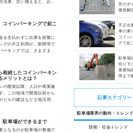
担当者。言い換えると、お客
営のポ
たる職種だともい…
徹底解
 コインパーキングで起こ
不正出
車の乗
コイン
金を支払わずに出庫を頻繁に
グで起
ングの不正利用が、新聞等で
トラブ
パーキングでは、さまざまな
インパーキングで…
駐車場
切り下
基礎知
ら相続したコインパーキン
用まで
るメリットとは？
ンの開発以降、人口や商業施
す。この地域で開発以前から
記事カテゴリー
やビルの建設など土地活用に
す。そんな中で、…
駐車場業界の動向・トレン
、駐車場ができるまで
技術・社会トレンド
要となるのが駐車場の整備で