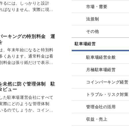
作るには、しっかりと設計
市場・需要
ればなりません。実際に現場
、駐車場の施工を専…
法規制
その他
パーキングの特別料金 運
を
駐車場経営
は、年末年始になると特別料
多くあります。通常料金は看
駐車場経営全般
別料金は張り紙だけで表示す
者が見逃してトラ…
月極駐車場経営
コインパーキング経営
を未然に防ぐ管理体制 駐
タビュー
トラブル・リスク対策
した駐車場運営会社にすべて
実際にどのような管理体制
管理会社の活用
いるのでしょうか。コイン
」などを管理する、駐…
収益・売上