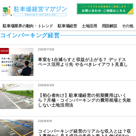
駐車場業界の動向・トレンド
駐車場経営
土地活用
用語解説
その他
コインパーキング経営
2026/7/28
NEW
車室を1台減らすと収益が上がる？ デッドス
ペース活用より先 やるべきレイアウト見直し
2026/6/26
【初心者向け】駐車場経営の初期費用はいく
ら？月極・コインパーキングの費用相場と失敗
しない土地活用法
2026/6/5
コインパーキング経営のリアルな収入とは？収