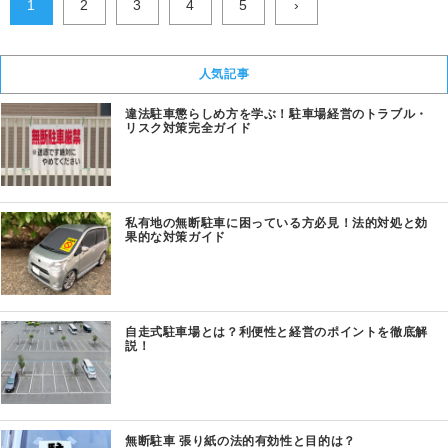
1
2
3
4
5
›
人気記事
違法駐車懲らしめ方を学ぶ！駐車場経営のトラブル・
リスク対策完全ガイド
私有地の無断駐車に困っている方必見！法的対処と効
果的な対策ガイド
自走式駐車場とは？利便性と経営のポイントを徹底解
説！
無断駐車 張り紙の法的有効性と目的は？