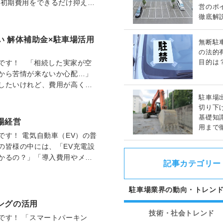
「初期費用をできるだけ抑えた
営のポ
…
徹底解
 解体補助金×駐車場活用
無断駐
の法的
目的は
です！ 「相続した実家が空
から苦情が来ないか心配…」
したいけれど、費用が高くて
…
駐車場
切り下
基礎知
場経営
用まで
す！ 電気自動車（EV）の普
の皆様の中には、「EV充電設
かるの？」「導入費用やメ
記事カテゴリー
」といったお…
駐車場業界の動向・トレン
ングの活用
技術・社会トレンド
です！ 「スマートパーキン