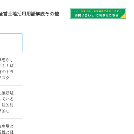
経営
土地活用
用語解説
その他
車懲らし
学ぶ！駐
営のトラ
リスク対
ガイド
の無断駐
っている
！法的対
果的な対
ド
駐車場と
便性と経