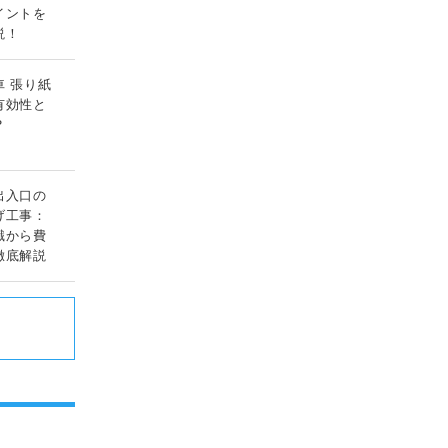
イントを
説！
車 張り紙
有効性と
？
出入口の
げ工事：
識から費
徹底解説
ド