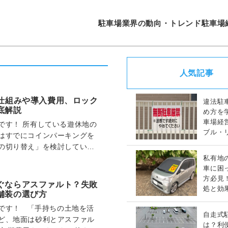
駐車場業界の動向・トレンド
駐車場
人気記事
？仕組みや導入費用、ロック
違法駐
底解説
め方を
車場経
です！ 所有している遊休地の
ブル・
はすでにコインパーキングを
策完全
の切り替え」を検討している
ょうか。 近年…
私有地
車に困
方必見
ぐならアスファルト？失敗
処と効
舗装の選び方
策ガイ
です！ 「手持ちの土地を活
自走式
ど、地面は砂利とアスファル
は？利