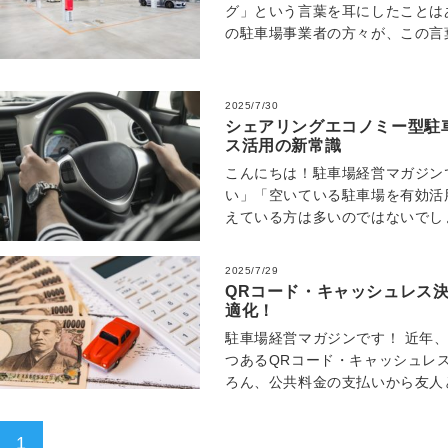
グ」という言葉を耳にしたことは
の駐車場事業者の方々が、この言
いは具体的な課題解決のヒントを
2025/7/30
シェアリングエコノミー型駐
ス活用の新常識
こんにちは！駐車場経営マガジン
い」「空いている駐車場を有効活
えている方は多いのではないでし
性的な駐車場不足が社会問題とな
2025/7/29
QRコード・キャッシュレス
適化！
駐車場経営マガジンです！ 近年
つあるQRコード・キャッシュレ
ろん、公共料金の支払いから友人
場は日々広がっています。そんな
1