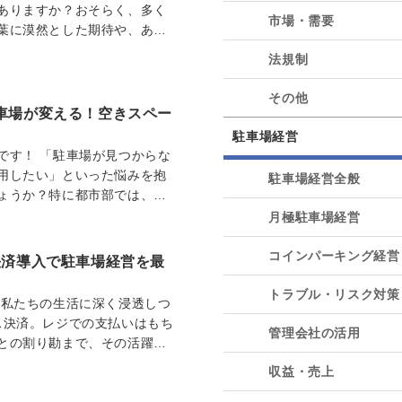
ありますか？おそらく、多く
市場・需要
葉に漠然とした期待や、ある
見出そうと検索さ…
法規制
その他
車場が変える！空きスペー
駐車場経営
です！ 「駐車場が見つからな
用したい」といった悩みを抱
駐車場経営全般
ょうか？特に都市部では、慢
っており、私も…
月極駐車場経営
コインパーキング経営
決済導入で駐車場経営を最
トラブル・リスク対策
、私たちの生活に深く浸透しつ
ス決済。レジでの支払いはもち
管理会社の活用
との割り勘まで、その活躍の
中で、「うち…
収益・売上