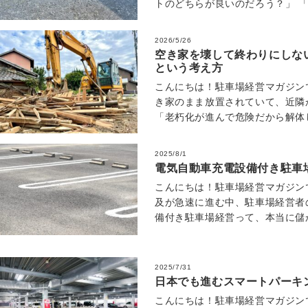
トのどちらが良いのだろう？」 
いから、まずは砂利で十分かな？
2026/5/26
空き家を壊して終わりにしない
という考え方
こんにちは！駐車場経営マガジン
き家のまま放置されていて、近隣
「老朽化が進んで危険だから解体
踏み切れない」 「建物を壊して
2025/8/1
電気自動車充電設備付き駐車
こんにちは！駐車場経営マガジンで
及が急速に進む中、駐車場経営者
備付き駐車場経営って、本当に儲
リット・デメリットが分からない
2025/7/31
日本でも進むスマートパーキ
こんにちは！駐車場経営マガジン