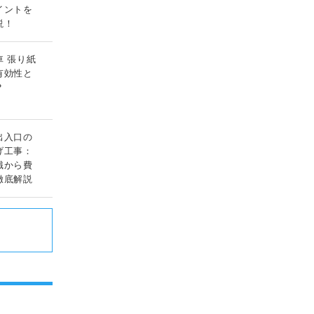
イントを
説！
車 張り紙
有効性と
？
出入口の
げ工事：
識から費
徹底解説
ド