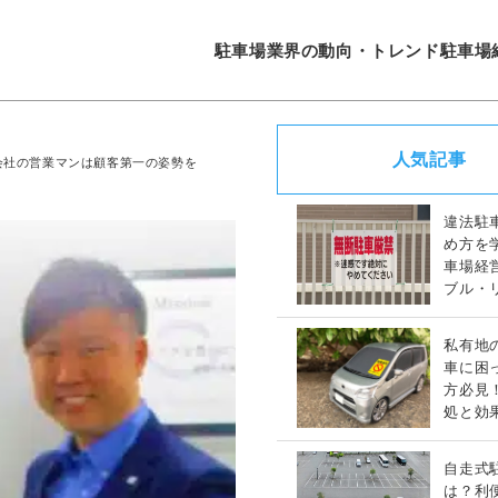
駐車場業界の動向・トレンド
駐車場
人気記事
会社の営業マンは顧客第一の姿勢を
違法駐
め方を
車場経
ブル・
策完全
私有地
車に困
方必見
処と効
策ガイ
自走式
は？利