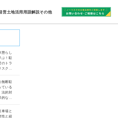
経営
土地活用
用語解説
その他
車懲らし
学ぶ！駐
営のトラ
リスク対
ガイド
の無断駐
っている
！法的対
果的な対
ド
駐車場と
便性と経