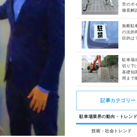
営のポ
徹底解
無断駐
の法的
目的は
駐車場
切り下
基礎知
用まで
記事カテゴリー
駐車場業界の動向・トレン
技術・社会トレンド