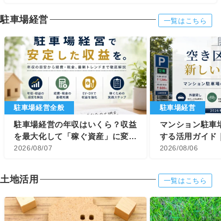
駐車場経営
一覧はこちら
駐車場経営全般
駐車場経営
駐車場経営の年収はいくら？収益
マンション駐車
を最大化して「稼ぐ資産」に変え
する活用ガイド
る最新戦略
2026/08/07
用・EV導入で
2026/08/06
理
土地活用
一覧はこちら