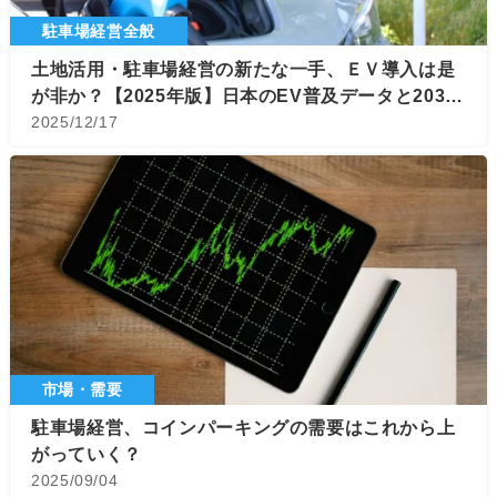
駐車場経営全般
土地活用・駐車場経営の新たな一手、ＥＶ導入は是
が非か？【2025年版】日本のEV普及データと2035
年目標から見る「勝機」
2025/12/17
市場・需要
駐車場経営、コインパーキングの需要はこれから上
がっていく？
2025/09/04