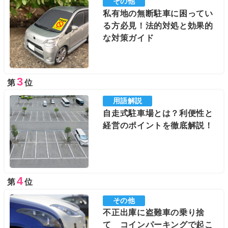
その他
私有地の無断駐車に困ってい
る方必見！法的対処と効果的
な対策ガイド
3
第
位
用語解説
自走式駐車場とは？利便性と
経営のポイントを徹底解説！
4
第
位
その他
不正出庫に盗難車の乗り捨
て コインパーキングで起こ