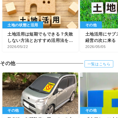
土地の状態と活用
その他
土地活用は短期でもできる？失敗
土地活用にサブ
しない方法とおすすめ活用法を解
経営の次に来る
説
2026/05/22
新ビジネスを徹
2026/05/05
その他
一覧はこちら
その他
その他