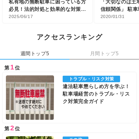
私有地の無断駐車に困っている方
「大切なのは土
必見！法的対処と効果的な対策ガ
信頼関係」 駐
イド
2025/06/17
業マンは顧客第
2020/01/31
い
アクセスランキング
週間トップ5
月間トップ5
1
第
位
トラブル・リスク対策
違法駐車懲らしめ方を学ぶ！
駐車場経営のトラブル・リス
ク対策完全ガイド
2
第
位