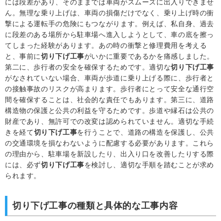
には段差があり、そのままでは車両がスムーズに出入りできませ
ん。無理な乗り上げは、車両の損傷だけでなく、乗り上げ時の衝
撃による運転手の危険にもつながります。例えば、私自身、過去
に段差のある場所から駐車場へ進入しようとして、車の底を擦っ
てしまった経験があります。あの時の衝撃と修理費用を考える
と、事前に
切り下げ工事
がいかに重要であるかを痛感しました。
第二に、歩行者の安全を確保するためです。適切な
切り下げ工事
がなされていない場合、車両が歩道に乗り上げる際に、歩行者と
の接触事故のリスクが高まります。歩行者にとって安全な通行空
間を確保することは、社会的な責任でもあります。第三に、道路
構造物の保護と公共の利益を守るためです。歩道や縁石は公共の
財産であり、無許可での改変は認められていません。適切な手続
きを経て
切り下げ工事
を行うことで、道路の構造を保護し、公共
の交通環境を損なわないように配慮する必要があります。これら
の理由から、駐車場を新設したり、出入り口を改善したりする際
には、必ず
切り下げ工事
を検討し、適切な手順を踏むことが求め
られます。
切り下げ工事の種類と具体的な工事内容