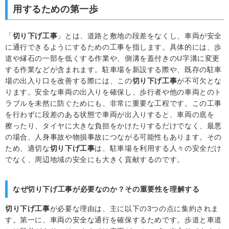
用するための第一歩
「
切り下げ工事
」とは、道路と敷地の段差をなくし、車両が安全
に通行できるようにするための工事を指します。具体的には、歩
道や縁石の一部を低くする作業や、側溝を蓋付きのU字溝に変更
する作業などが含まれます。駐車場を新設する際や、既存の駐車
場の出入り口を改善する際には、この
切り下げ工事
が不可欠とな
ります。安全な車両の出入りを確保し、歩行者や他の車両とのト
ラブルを未然に防ぐためにも、非常に重要な工程です。この工事
を行わずに段差のある状態で車両が出入りすると、車両の底を
擦ったり、タイヤに大きな負担をかけたりするだけでなく、最悪
の場合、人身事故や物損事故につながる可能性もあります。その
ため、適切な
切り下げ工事
は、駐車場を利用する人々の安全だけ
でなく、周辺地域の安全にも大きく貢献するのです。
なぜ切り下げ工事が必要なのか？その重要性を理解する
切り下げ工事
が必要な理由は、主に以下の3つの点に集約されま
す。第一に、車両の安全な通行を確保するためです。歩道と車道