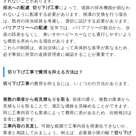
されないことがあります。
排水への配慮
:
切り下げ工事
によって、道路の排水機能が損なわ
れないように配慮する必要があります。側溝の交換を行う場合
は、既存の排水経路を考慮し、適切に設計する必要があります。
バリアフリーへの配慮
: 近年では、バリアフリーの観点から、歩
道の段差をなくし、車いすやベビーカーなども通行しやすいよう
な構造を求められる場合があります。
これらの制限は、各自治体によって具体的な基準が異なるため、
必ず事前に所管の道路管理者に確認することが重要です。
切り下げ工事で費用を抑える方法は？
切り下げ工事
の費用を抑えるには、いくつかの方法があります。
複数の業者から相見積もりを取る
: 前述の通り、複数の業者から
見積もりを取ることで、適正な価格を見極めることができます。
同じ工事内容でも業者によって費用に差があるため、比較検討は
非常に重要です。
工事内容の見直し
: 可能な範囲で工事内容を簡素化できないか、
業者と相談してみましょう。例えば、必要最小限の幅で
切り下げ