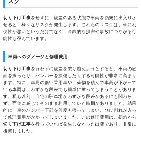
スク
切り下げ工事
をせずに、段差のある状態で車両を頻繁に出入りさ
せると、様々なリスクが発生します。これらのリスクは、単に利
便性が悪いというだけでなく、金銭的な損害や事故につながる可
能性も孕んでいます。
車両へのダメージと修理費用
切り下げ工事
を行わずに段差を乗り越えようとすると、車両の底
面を擦ったり、バンパーを損傷したりする可能性が非常に高まり
ます。特に、車高の低い乗用車や、荷物を積んで車高が下がって
いる車両は、わずかな段差でも簡単に擦ってしまうことがありま
す。私も以前、自宅の駐車場がわずかな段差があるにも関わら
ず、面倒に感じてそのまま利用していた時期がありました。結果
的に、車のバンパー下部を何度も擦ってしまい、ひび割れが入っ
て修理費用がかかってしまいました。この修理費用は、初めから
切り下げ工事
を行っていれば発生しなかった出費であり、非常に
後悔しました。