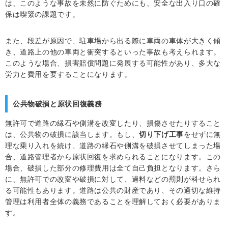
は、このような事故を未然に防ぐためにも、安全な出入り口の確
保は喫緊の課題です。
また、段差が原因で、駐車場から出る際に車両の車体が大きく傾
き、道路上の他の車両と衝突するといった事故も考えられます。
このような場合、損害賠償問題に発展する可能性があり、多大な
労力と費用を要することになります。
公共物破損と原状回復義務
無許可で道路の縁石や側溝を改変したり、損傷させたりすること
は、公共物の破損に該当します。もし、
切り下げ工事
をせずに無
理な乗り入れを続け、道路の縁石や側溝を破損させてしまった場
合、道路管理者から原状回復を求められることになります。この
場合、破損した部分の修理費用は全て自己負担となります。さら
に、無許可での改変や破損に対して、過料などの罰則が科せられ
る可能性もあります。道路は公共の財産であり、その適切な維持
管理は利用者全体の義務であることを理解しておく必要がありま
す。