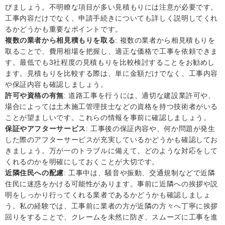
びましょう。不明瞭な項目が多い見積もりには注意が必要です。
工事内容だけでなく、申請手続きについても詳しく説明してくれ
るかどうかも重要なポイントです。
複数の業者から相見積もりを取る
: 複数の業者から相見積もりを
取ることで、費用相場を把握し、適正な価格で工事を依頼できま
す。最低でも3社程度の見積もりを比較検討することをお勧めし
ます。見積もりを比較する際は、単に金額だけでなく、工事内容
や保証内容も確認しましょう。
許可や資格の有無
: 道路工事を行うには、適切な建設業許可や、
場合によっては土木施工管理技士などの資格を持つ技術者がいる
ことが望ましいです。これらの情報を事前に確認しましょう。
保証やアフターサービス
: 工事後の保証内容や、何か問題が発生
した際のアフターサービスが充実しているかどうかも確認してお
きましょう。万が一のトラブルに備えて、どのような対応をして
くれるのかを明確にしておくことが大切です。
近隣住民への配慮
: 工事中は、騒音や振動、交通規制などで近隣
住民に迷惑をかける可能性があります。事前に近隣への挨拶や説
明をしっかり行ってくれる業者であるかどうかも確認しましょ
う。私の経験では、工事前に業者の方が近隣の方々へ丁寧に挨拶
回りをすることで、クレームを未然に防ぎ、スムーズに工事を進