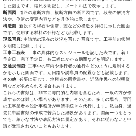
した図面です。縮尺を明記し、メートル法で表示します。
断面図
: 道路の縦断方向、横断方向の断面図です。段差の解消方
法や、側溝の変更内容などを具体的に示します。
構造図
: 新設する縁石や側溝、蓋などの構造を詳細に示した図面
です。使用する材料の仕様なども記載します。
現況写真
: 申請地の現在の状況を写した写真です。工事前の状態
を明確に記録します。
工事工程表
: 工事の具体的なスケジュールを記した表です。着工
予定日、完了予定日、各工程にかかる期間などを明記します。
交通規制図
: 工事中の車両や歩行者の通行をどのように規制する
かを示した図面です。迂回路や誘導員の配置なども記載します。
その他
: 必要に応じて、地権者の同意書や、近隣住民への説明資
料などが求められる場合もあります。
これらの書類は、非常に専門的な内容を含むため、一般の方が作
成するのは難しい場合があります。そのため、多くの場合、専門
の工事業者や設計事務所が申請手続きを代行します。私自身、過
去に申請書類の作成で苦労した経験があります。図面一つをとっ
ても、細かな寸法や表記方法に規定があり、それに従わないと申
請が受理されないこともあります。