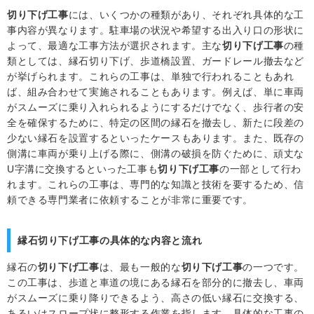
切り下げ工事
には、いくつかの種類があり、それぞれ具体的な工
事内容が異なります。駐車場の状況や希望する出入り口の形状に
よって、最適な工事方法が選択されます。主な
切り下げ工事
の種
類としては、縁石切り下げ、歩道橋設置、ガードレール撤去など
が挙げられます。これらの工事は、単独で行われることもあれ
ば、組み合わせて実施されることもあります。例えば、単に車両
がスムーズに乗り入れられるようにするだけでなく、歩行者の安
全を確保するために、特定の区間の縁石を撤去し、新たに段差の
少ない縁石を設置するといったケースもあります。また、既存の
側溝に車両が乗り上げる際に、側溝の破損を防ぐために、頑丈な
U字溝に交換するといった工事も
切り下げ工事
の一部として行わ
れます。これらの工事は、専門的な知識と技術を要するため、信
頼できる専門業者に依頼することが非常に重要です。
縁石切り下げ工事の具体的な内容と流れ
縁石の
切り下げ工事
は、最も一般的な
切り下げ工事
の一つです。
この工事は、歩道と車道の境にある縁石を部分的に撤去し、車両
がスムーズに乗り降りできるよう、高さの低い縁石に交換する、
あるいはスロープ状に整形する作業を指します。具体的な工事の