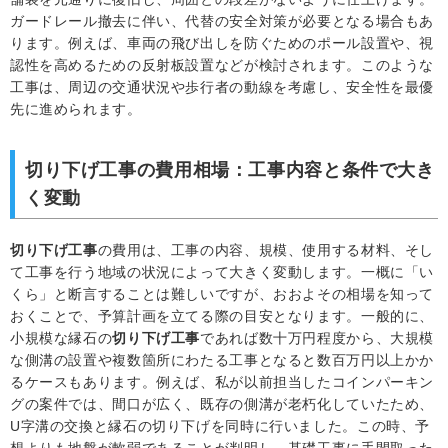
ガードレール撤去に伴い、代替の安全対策が必要となる場合もあ
ります。例えば、車両の飛び出しを防ぐためのポール設置や、視
認性を高めるための反射板設置などが検討されます。このような
工事は、周辺の交通状況や歩行者の動線を考慮し、安全性を最優
先に進められます。
切り下げ工事の費用相場：工事内容と条件で大き
く変動
切り下げ工事
の費用は、工事の内容、規模、使用する材料、そし
て工事を行う地域の状況によって大きく変動します。一概に「い
くら」と断言することは難しいですが、おおよその相場を知って
おくことで、予算計画を立てる際の目安となります。一般的に、
小規模な縁石の
切り下げ工事
であれば数十万円程度から、大規模
な側溝の設置や複数箇所にわたる工事となると数百万円以上かか
るケースもあります。例えば、私が以前担当したコインパーキン
グの案件では、間口が広く、既存の側溝が老朽化していたため、
U字溝の交換と縁石の切り下げを同時に行いました。この時、予