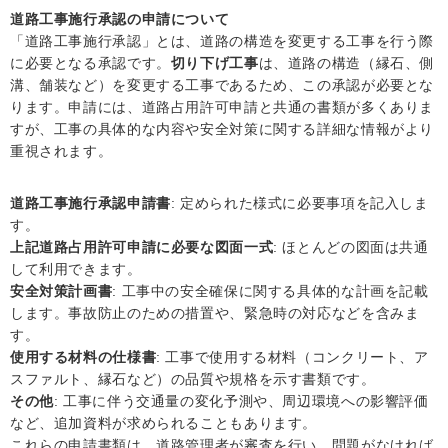
道路工事施行承認の申請について
「道路工事施行承認」とは、道路の構造を変更する工事を行う際
に必要となる承認です。
切り下げ工事
は、道路の構造（縁石、側
溝、舗装など）を変更する工事であるため、この承認が必要とな
ります。申請には、道路占用許可申請と共通の書類が多くありま
すが、工事の具体的な内容や安全対策に関する詳細な情報がより
重視されます。
道路工事施行承認申請書
: 定められた様式に必要事項を記入しま
す。
上記道路占用許可申請に必要な図面一式
: ほとんどの図面は共通
して利用できます。
安全対策計画書
: 工事中の安全確保に関する具体的な計画を記載
します。事故防止のための措置や、緊急時の対応などを含みま
す。
使用する材料の仕様書
: 工事で使用する材料（コンクリート、ア
スファルト、縁石など）の品質や規格を示す書類です。
その他
: 工事に伴う交通量の変化予測や、周辺環境への影響評価
など、追加資料が求められることもあります。
これらの申請書類は、道路管理者が審査を行い、問題がなければ