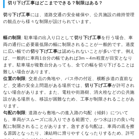
切り下げ工事はどこまでできる？制限はある？
切り下げ工事
には、道路交通の安全確保や、公共施設の維持管理
の観点から様々な制限が設けられています。
幅の制限
: 駐車場の出入り口として
切り下げ工事
を行う場合、車
両の通行に必要最低限の幅に制限されることが一般的です。過度
に広い幅での
切り下げ工事
は認められないことが多いです。例え
ば、一般的に車両1台分の幅であれば3m～4m程度が目安となり
ます。駐車場が複数台分あっても、全ての幅を切り下げることは
難しい場合があります。
位置の制限
: 交差点の角地や、バス停の付近、横断歩道の直前な
ど、交通の安全上問題がある場所では、
切り下げ工事
が許可され
ない場合があります。また、電柱や街路樹、消火栓などの公共施
設がある場所も、移設が困難なため、工事が制限されることがあ
ります。
勾配の制限
: 道路から敷地への進入路の勾配（傾斜）について
も、車両がスムーズに出入りできる範囲で、かつ水はけの良い勾
配に制限されることがあります。急すぎる勾配は、車両の底を擦
る原因となったり、凍結時に滑りやすくなったりするため、許可