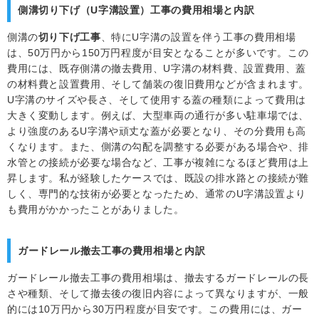
側溝切り下げ（U字溝設置）工事の費用相場と内訳
側溝の
切り下げ工事
、特にU字溝の設置を伴う工事の費用相場
は、50万円から150万円程度が目安となることが多いです。この
費用には、既存側溝の撤去費用、U字溝の材料費、設置費用、蓋
の材料費と設置費用、そして舗装の復旧費用などが含まれます。
U字溝のサイズや長さ、そして使用する蓋の種類によって費用は
大きく変動します。例えば、大型車両の通行が多い駐車場では、
より強度のあるU字溝や頑丈な蓋が必要となり、その分費用も高
くなります。また、側溝の勾配を調整する必要がある場合や、排
水管との接続が必要な場合など、工事が複雑になるほど費用は上
昇します。私が経験したケースでは、既設の排水路との接続が難
しく、専門的な技術が必要となったため、通常のU字溝設置より
も費用がかかったことがありました。
ガードレール撤去工事の費用相場と内訳
ガードレール撤去工事の費用相場は、撤去するガードレールの長
さや種類、そして撤去後の復旧内容によって異なりますが、一般
的には10万円から30万円程度が目安です。この費用には、ガー