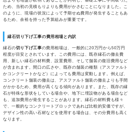
想よりも地盤が軟弱であることが判明し、基礎工事に手間取った
ため、当初の見積もりよりも費用がかさむことになりました。こ
のように、現場の状況によって予期せぬ費用が発生することもあ
るため、余裕を持った予算組みが重要です。
縁石切り下げ工事の費用相場と内訳
縁石の
切り下げ工事
の費用相場は、一般的に20万円から50万円
程度が目安とされています。この費用には、既存縁石の撤去費
用、新しい縁石の材料費、設置費用、そして舗装の復旧費用など
が含まれます。間口の広さや、既存の舗装の種類（アスファルト
かコンクリートかなど）によっても費用は変動します。例えば、
コンクリート舗装の撤去は、アスファルト舗装の撤去よりも手間
がかかるため、費用が高くなる傾向があります。また、既存の縁
石が特殊な形状をしている場合や、地下に埋設物がある場合など
も、追加費用が発生することがあります。縁石の材料費も様々
で、一般的なコンクリートブロックであれば比較的安価ですが、
デザイン性の高い石材などを使用する場合は、その分費用も高く
なります。