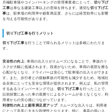
月極駐車場やコインパーキングの管理事業者にとって、
切り下げ
工事
は単なる建築工事以上の意味を持ちます。適切な
切り下げ工
事
は、駐車場の利用率や顧客満足度、さらには経営効率にも影響
を与える可能性があります。
切り下げ工事を行うメリット
切り下げ工事
を行うことで得られるメリットは多岐にわたりま
す。
安全性の向上
: 車両の出入りがスムーズになることで、事故のリ
スクが大幅に低減されます。段差がないため、車両の底部を擦る
心配がなくなり、ドライバーは安心して駐車場の出入りができま
す。また、歩行者との接触事故の可能性も減少するため、地域社
会全体にとっても安全な環境が提供されます。例えば、私の管理
するあるコインパーキングでは、
切り下げ工事
を行ったことで、
以前頻繁にあった車の底擦りによるクレームが全くなくなり、利
用者からの安心感につながっています。
利便性の向上と顧客満足度アップ
: スムーズな出入りは、利用者
にとって非常に大きな利便性となります。特に、車高の低いス