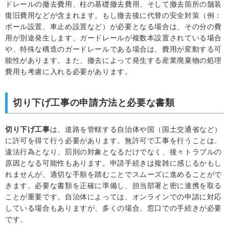
ドレールの撤去費用、柱の基礎撤去費用、そして撤去箇所の舗装
復旧費用などが含まれます。もし撤去後に代替の安全対策（例：
ポール設置、車止め設置など）が必要となる場合は、その分の費
用が別途発生します。ガードレールが複数本設置されている場合
や、特殊な構造のガードレールである場合は、費用が変動する可
能性があります。また、撤去によって発生する産業廃棄物の処理
費用も考慮に入れる必要があります。
切り下げ工事の申請方法と必要な書類
切り下げ工事
は、道路を管轄する自治体や国（国土交通省など）
に許可を得て行う必要があります。無許可で工事を行うことは、
違法行為となり、罰則の対象となるだけでなく、後々トラブルの
原因となる可能性もあります。申請手続きは複雑に感じるかもし
れませんが、適切な手順を踏むことでスムーズに進めることがで
きます。必要な書類を正確に準備し、担当部署と密に連携を取る
ことが重要です。自治体によっては、オンラインでの申請に対応
している場合もありますが、多くの場合、窓口での手続きが必要
です。