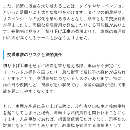
また、頻繁に段差を乗り越えることは、タイヤやサスペンション
といった足回りにも大きな負担をかけます。タイヤの偏摩耗や、
サスペンションの劣化を早める原因となり、結果として交換時期
が早まったり、高額な修理費用が発生したりする可能性がありま
す。長期的に見ると、
切り下げ工事
の費用よりも、車両の修理費
用の方が高くなるケースも少なくありません。
交通事故のリスクと法的責任
切り下げ工事
をせずに段差を乗り越える際、車両が不安定にな
り、ハンドル操作を誤ったり、急な衝撃で運転手の身体が振られ
たりすることで、交通事故につながるリスクがあります。特に、
雨の日や夜間など、視界が悪い状況では、段差の認識が遅れて事
故を起こしやすくなります。
もし、車両が歩道に乗り上げる際に、歩行者や自転車と接触事故
を起こしてしまった場合、運転手は法的責任を問われることにな
ります。人身事故であれば、損害賠償責任だけでなく、刑事罰の
対象となる可能性もあります。駐車場を管理する事業者として