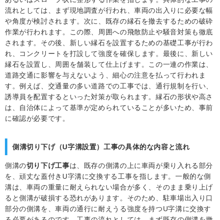
流れとしては、まず現地調査が行われ、車両の出入りに必要な幅
や角度が検討されます。次に、既存の縁石を撤去するための破砕
作業が行われます。この際、周囲への飛散防止や騒音対策も徹底
されます。その後、新しい縁石を設置するための基礎工事が行わ
れ、コンクリートを打設して強度を確保します。最後に、新しい
縁石を設置し、周囲を舗装して仕上げます。この一連の作業は、
道路交通に影響を与えないよう、細心の注意を払って行われま
す。例えば、交通量の多い道路での工事では、通行規制を行い、
誘導員を配置するといった対策が取られます。縁石の形状や高さ
は、自治体によって基準が定められていることが多いため、事前
に確認が必要です。
側溝切り下げ（U字溝設置）工事の具体的な内容と流れ
側溝の
切り下げ工事
は、既存の側溝の上に車両が乗り入れる部分
を、頑丈な蓋付きU字溝に交換する工事を指します。一般的な側
溝は、車両の重量に耐えられない場合が多く、そのまま乗り上げ
ると側溝が破損する恐れがあります。そのため、駐車場出入り口
部分の側溝を、車両の通行に耐えうる強度を持つU字溝に交換す
る必要があるのです。工事の流れとしては、まず既存の側溝を撤