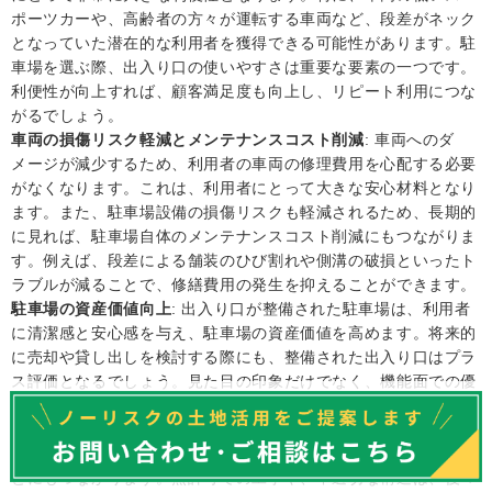
ポーツカーや、高齢者の方々が運転する車両など、段差がネック
となっていた潜在的な利用者を獲得できる可能性があります。駐
車場を選ぶ際、出入り口の使いやすさは重要な要素の一つです。
利便性が向上すれば、顧客満足度も向上し、リピート利用につな
がるでしょう。
車両の損傷リスク軽減とメンテナンスコスト削減
: 車両へのダ
メージが減少するため、利用者の車両の修理費用を心配する必要
がなくなります。これは、利用者にとって大きな安心材料となり
ます。また、駐車場設備の損傷リスクも軽減されるため、長期的
に見れば、駐車場自体のメンテナンスコスト削減にもつながりま
す。例えば、段差による舗装のひび割れや側溝の破損といったト
ラブルが減ることで、修繕費用の発生を抑えることができます。
駐車場の資産価値向上
: 出入り口が整備された駐車場は、利用者
に清潔感と安心感を与え、駐車場の資産価値を高めます。将来的
に売却や貸し出しを検討する際にも、整備された出入り口はプラ
ス評価となるでしょう。見た目の印象だけでなく、機能面での優
位性は、駐車場の競争力を高めます。
法的・社会的なコンプライアンス
: 適切な
切り下げ工事
を行うこ
とは、道路法などの関連法規を遵守し、社会的な責任を果たすこ
とにもつながります。無許可での工事や、不適切な構造は、後々