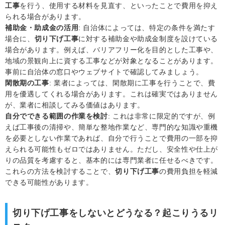
工事
を行う、使用する材料を見直す、といったことで費用を抑え
られる場合があります。
補助金・助成金の活用
: 自治体によっては、特定の条件を満たす
場合に、
切り下げ工事
に対する補助金や助成金制度を設けている
場合があります。例えば、バリアフリー化を目的とした工事や、
地域の景観向上に資する工事などが対象となることがあります。
事前に自治体の窓口やウェブサイトで確認してみましょう。
閑散期の工事
: 業者によっては、閑散期に工事を行うことで、費
用を優遇してくれる場合があります。これは確実ではありません
が、業者に相談してみる価値はあります。
自分でできる範囲の作業を検討
: これは非常に限定的ですが、例
えば工事後の清掃や、簡単な整地作業など、専門的な知識や重機
を必要としない作業であれば、自分で行うことで費用の一部を抑
えられる可能性もゼロではありません。ただし、安全性や仕上が
りの品質を考慮すると、基本的には専門業者に任せるべきです。
これらの方法を検討することで、
切り下げ工事
の費用負担を軽減
できる可能性があります。
切り下げ工事をしないとどうなる？起こりうるリ