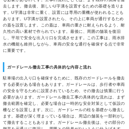
去します。撤去後、新しいU字溝を設置するための基礎を造りま
す。U字溝は非常に重く、設置には専用の重機が使われることも
あります。U字溝が設置されたら、その上に車両が通行するため
の蓋を設置します。この蓋は、車両の重さに耐えられるよう、耐
久性の高い素材で作られています。最後に、周囲の舗装を復旧
し、平坦で安全な出入り口を完成させます。この工事は、雨水排
水の機能も維持しながら、車両の安全な通行を確保する点で非常
に重要です。
ガードレール撤去工事の具体的な内容と流れ
駐車場の出入り口を確保するために、既存のガードレールを撤去
する必要がある場合もあります。ガードレールは、歩行者や車両
の安全を守るために設置されているため、その撤去は慎重に行う
必要があります。ガードレール撤去工事の具体的な流れは、まず
撤去範囲を確定し、必要な場合は一時的な安全対策として仮設の
柵などを設置します。次に、ガードレールの柱を基礎から撤去し
ます。基礎が深く埋まっている場合は、周辺の舗装を一部剥がし
て撤去することもあります。ガードレール撤去後は、その部分の
舗装を元通りに復旧し、周囲との段差がないように仕上げます。