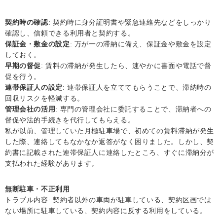
契約時の確認
: 契約時に身分証明書や緊急連絡先などをしっかり
確認し、信頼できる利用者と契約する。
保証金・敷金の設定
: 万が一の滞納に備え、保証金や敷金を設定
しておく。
早期の督促
: 賃料の滞納が発生したら、速やかに書面や電話で督
促を行う。
連帯保証人の設定
: 連帯保証人を立ててもらうことで、滞納時の
回収リスクを軽減する。
管理会社の活用
: 専門の管理会社に委託することで、滞納者への
督促や法的手続きを代行してもらえる。
私が以前、管理していた月極駐車場で、初めての賃料滞納が発生
した際、連絡してもなかなか返答がなく困りました。しかし、契
約書に記載された連帯保証人に連絡したところ、すぐに滞納分が
支払われた経験があります。
無断駐車・不正利用
トラブル内容: 契約者以外の車両が駐車している、契約区画では
ない場所に駐車している、契約内容に反する利用をしている。