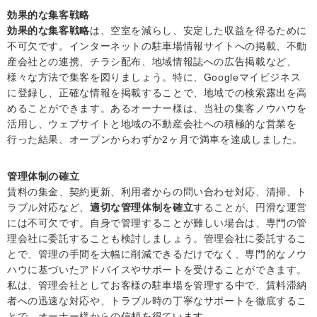
効果的な集客戦略
効果的な集客戦略
は、空室を減らし、安定した収益を得るために
不可欠です。インターネットの駐車場情報サイトへの掲載、不動
産会社との連携、チラシ配布、地域情報誌への広告掲載など、
様々な方法で集客を図りましょう。特に、Googleマイビジネス
に登録し、正確な情報を掲載することで、地域での検索露出を高
めることができます。あるオーナー様は、当社の集客ノウハウを
活用し、ウェブサイトと地域の不動産会社への積極的な営業を
行った結果、オープンからわずか2ヶ月で満車を達成しました。
管理体制の確立
賃料の集金、契約更新、利用者からの問い合わせ対応、清掃、ト
ラブル対応など、
適切な管理体制を確立
することが、円滑な運営
には不可欠です。自身で管理することが難しい場合は、専門の管
理会社に委託することも検討しましょう。管理会社に委託するこ
とで、管理の手間を大幅に削減できるだけでなく、専門的なノウ
ハウに基づいたアドバイスやサポートを受けることができます。
私は、管理会社としてお客様の駐車場を管理する中で、賃料滞納
者への迅速な対応や、トラブル時の丁寧なサポートを徹底するこ
とで、オーナー様からの信頼を得ています。