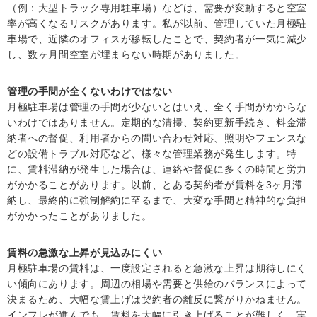
（例：大型トラック専用駐車場）などは、需要が変動すると空室
率が高くなるリスクがあります。私が以前、管理していた月極駐
車場で、近隣のオフィスが移転したことで、契約者が一気に減少
し、数ヶ月間空室が埋まらない時期がありました。
管理の手間が全くないわけではない
月極駐車場は管理の手間が少ないとはいえ、全く手間がかからな
いわけではありません。定期的な清掃、契約更新手続き、料金滞
納者への督促、利用者からの問い合わせ対応、照明やフェンスな
どの設備トラブル対応など、様々な管理業務が発生します。特
に、賃料滞納が発生した場合は、連絡や督促に多くの時間と労力
がかかることがあります。以前、とある契約者が賃料を3ヶ月滞
納し、最終的に強制解約に至るまで、大変な手間と精神的な負担
がかかったことがありました。
賃料の急激な上昇が見込みにくい
月極駐車場の賃料は、一度設定されると急激な上昇は期待しにく
い傾向にあります。周辺の相場や需要と供給のバランスによって
決まるため、大幅な賃上げは契約者の離反に繋がりかねません。
インフレが進んでも、賃料を大幅に引き上げることが難しく、実