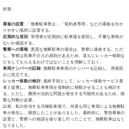
対策:
看板の設置
: 「無断駐車禁止」「契約者専用」などの看板を分か
りやすい場所に設置する。
定期的な巡回
: 管理者が定期的に駐車場を巡回し、不審な車両が
ないか確認する。
警察への通報
: 悪質な無断駐車の場合は、警察に連絡する。ただ
し、警察は民事不介入の原則があるため、直ちにレッカー移動な
どをしてもらえるわけではないことを理解しておく。
車両ナンバーの記録
: 無断駐車車両のナンバーを記録し、再発防
止に役立てる。
レッカー移動の検討
: 最終手段として、レッカー移動サービス業
者と提携し、無断駐車車両を強制的に移動させることも検討す
る。ただし、費用や法的な問題が発生する可能性があるため、慎
重な判断が必要。
以前、私の担当する月極駐車場で、何度も同じ車両による無断駐
車が発生し、困惑したことがありました。最終的に、警告看板の
設置と、警察への相談を繰り返し行ったことで、無断駐車はなく
なりました。