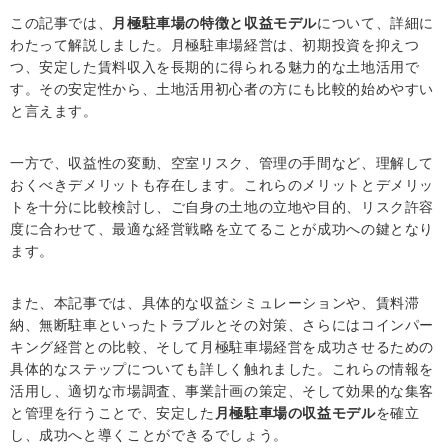
この記事では、
月極駐車場の特徴と収益モデル
について、詳細に
わたって解説しました。月極駐車場経営は、初期投資を抑えつ
つ、安定した賃料収入を長期的に得られる魅力的な土地活用で
す。その安定性から、土地活用初心者の方にも比較的始めやすい
と言えます。
一方で、収益性の変動、空室リスク、管理の手間など、理解して
おくべきデメリットも存在します。これらのメリットとデメリッ
トを十分に比較検討し、ご自身の土地の立地や目的、リスク許容
度に合わせて、最適な経営戦略を立てることが成功への鍵となり
ます。
また、本記事では、具体的な収益シミュレーションや、賃料滞
納、無断駐車といったトラブルとその対策、さらにはコインパー
キング経営との比較、そして月極駐車場経営を成功させるための
具体的なステップについても詳しく触れました。これらの情報を
活用し、適切な市場調査、事業計画の策定、そして効果的な集客
と管理を行うことで、安定した
月極駐車場の収益モデル
を確立
し、成功へと導くことができるでしょう。