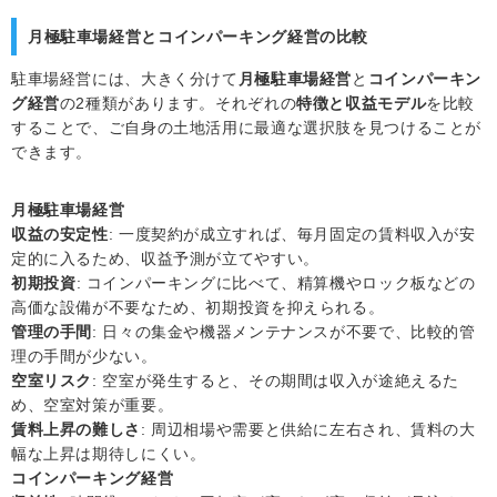
月極駐車場経営とコインパーキング経営の比較
駐車場経営には、大きく分けて
月極駐車場経営
と
コインパーキン
グ経営
の2種類があります。それぞれの
特徴と収益モデル
を比較
することで、ご自身の土地活用に最適な選択肢を見つけることが
できます。
月極駐車場経営
収益の安定性
: 一度契約が成立すれば、毎月固定の賃料収入が安
定的に入るため、収益予測が立てやすい。
初期投資
: コインパーキングに比べて、精算機やロック板などの
高価な設備が不要なため、初期投資を抑えられる。
管理の手間
: 日々の集金や機器メンテナンスが不要で、比較的管
理の手間が少ない。
空室リスク
: 空室が発生すると、その期間は収入が途絶えるた
め、空室対策が重要。
賃料上昇の難しさ
: 周辺相場や需要と供給に左右され、賃料の大
幅な上昇は期待しにくい。
コインパーキング経営