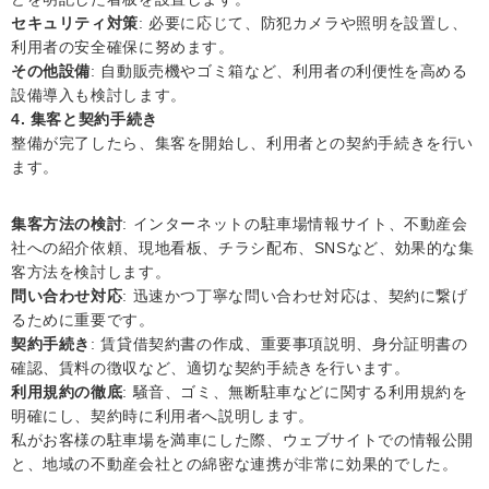
セキュリティ対策
: 必要に応じて、防犯カメラや照明を設置し、
利用者の安全確保に努めます。
その他設備
: 自動販売機やゴミ箱など、利用者の利便性を高める
設備導入も検討します。
4. 集客と契約手続き
整備が完了したら、集客を開始し、利用者との契約手続きを行い
ます。
集客方法の検討
: インターネットの駐車場情報サイト、不動産会
社への紹介依頼、現地看板、チラシ配布、SNSなど、効果的な集
客方法を検討します。
問い合わせ対応
: 迅速かつ丁寧な問い合わせ対応は、契約に繋げ
るために重要です。
契約手続き
: 賃貸借契約書の作成、重要事項説明、身分証明書の
確認、賃料の徴収など、適切な契約手続きを行います。
利用規約の徹底
: 騒音、ゴミ、無断駐車などに関する利用規約を
明確にし、契約時に利用者へ説明します。
私がお客様の駐車場を満車にした際、ウェブサイトでの情報公開
と、地域の不動産会社との綿密な連携が非常に効果的でした。