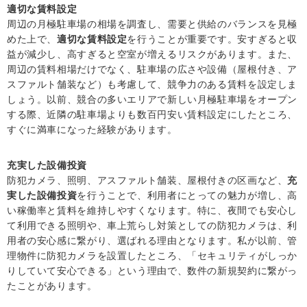
適切な賃料設定
周辺の月極駐車場の相場を調査し、需要と供給のバランスを見極
めた上で、
適切な賃料設定
を行うことが重要です。安すぎると収
益が減少し、高すぎると空室が増えるリスクがあります。また、
周辺の賃料相場だけでなく、駐車場の広さや設備（屋根付き、ア
スファルト舗装など）も考慮して、競争力のある賃料を設定しま
しょう。以前、競合の多いエリアで新しい月極駐車場をオープン
する際、近隣の駐車場よりも数百円安い賃料設定にしたところ、
すぐに満車になった経験があります。
充実した設備投資
防犯カメラ、照明、アスファルト舗装、屋根付きの区画など、
充
実した設備投資
を行うことで、利用者にとっての魅力が増し、高
い稼働率と賃料を維持しやすくなります。特に、夜間でも安心し
て利用できる照明や、車上荒らし対策としての防犯カメラは、利
用者の安心感に繋がり、選ばれる理由となります。私が以前、管
理物件に防犯カメラを設置したところ、「セキュリティがしっか
りしていて安心できる」という理由で、数件の新規契約に繋がっ
たことがあります。