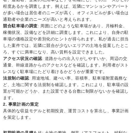
程度あるかを調査します。例えば、近隣にマンションやアパート
が多い場合は居住者のニーズが高く、オフィスビルが多い場合は
通勤者や企業のニーズが高いと考えられます。
競合駐車場の調査
: 周囲にどのような駐車場があり、月極料金、
稼働状況、設備などを詳細に調査します。これにより、自身の駐
車場の価格設定や差別化のヒントが得られます。私が過去に担当
した案件では、近隣に競合が少ないエリアの土地を提案したとこ
ろ、すぐに満車になり、高い賃料を設定できました。
アクセス状況の確認
: 道路からの出入りがしやすいか、周辺の交
通量、幹線道路からのアクセスなどを確認します。利用者がスト
レスなく駐車場にたどり着けるかどうかが重要です。
法規制の確認
: 用途地域、建ぺい率、容積率、駐車場附置義務な
ど、土地に関する法規制を確認します。これにより、駐車場の設
置が可能かどうか、また設置できる台数に制限がないかを確認し
ます。
2. 事業計画の策定
具体的な収益モデルと初期投資、運営コストを算出し、事業計画
を策定します。
初期投資の見積もり
: 土地の整地、舗装（アスファルト、砂利な