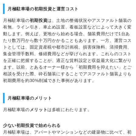
月極駐車場の初期投資と運営コスト
月極駐車場の
初期投資
は、土地の整備状況やアスファルト舗装の
有無、ライン引き、車止め設置、看板設置などによって大きく変
動します。例えば、更地から始める場合、舗装費用だけで1台あ
たり数万円から数十万円かかることもあります。一方、運営コス
トとしては、固定資産税や都市計画税、損害保険料、清掃費用、
集金管理手数料、修繕費用などが挙げられます。これらのコスト
を正確に把握することが、適正な賃料設定と収益最大化に繋がり
ます。以前、とあるオーナー様から「初期費用を抑えたい」とご
相談を受けた際、砕石舗装にすることでアスファルト舗装よりも
初期費用を約30%削減できた事例があります。
月極駐車場のメリット
月極駐車場の
メリット
は多岐にわたります。
少ない初期投資で始められる
月極駐車場は、アパートやマンションなどの建築物に比べて、初