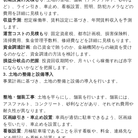
ど）、ライン引き、車止め、看板設置、照明、防犯カメラなどの
費用を詳細に見積もります。
収益予測
: 想定稼働率、賃料設定に基づき、年間賃料収入を予測
します。
運営コストの見積もり
: 固定資産税、都市計画税、損害保険料、
清掃費用、集金管理手数料、修繕費などを詳細に見積もります。
資金調達計画
: 自己資金で賄うのか、金融機関からの融資を受け
るのかなど、資金調達の方法を検討します。
損益分岐点の把握
: 投資回収期間や、月々いくら稼働すれば赤字
にならないかなどを把握します。
3. 土地の整備と設備導入
事業計画に基づき、土地の整備と設備の導入を行います。
整地・舗装工事
: 土地を平らにし、舗装を行います。舗装には、
アスファルト、コンクリート、砂利などがあり、それぞれ費用や
耐久性が異なります。
区画線引き・車止め設置
: 車両が適切に駐車できるよう、区画線
を引いたり、車止めを設置します。
看板設置
: 月極駐車場であることを示す看板や、料金、連絡先な
どを明記した看板を設置します。