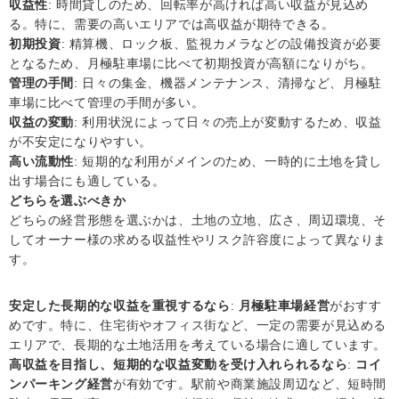
収益性
: 時間貸しのため、回転率が高ければ高い収益が見込め
る。特に、需要の高いエリアでは高収益が期待できる。
初期投資
: 精算機、ロック板、監視カメラなどの設備投資が必要
となるため、月極駐車場に比べて初期投資が高額になりがち。
管理の手間
: 日々の集金、機器メンテナンス、清掃など、月極駐
車場に比べて管理の手間が多い。
収益の変動
: 利用状況によって日々の売上が変動するため、収益
が不安定になりやすい。
高い流動性
: 短期的な利用がメインのため、一時的に土地を貸し
出す場合にも適している。
どちらを選ぶべきか
どちらの経営形態を選ぶかは、土地の立地、広さ、周辺環境、そ
してオーナー様の求める収益性やリスク許容度によって異なりま
す。
安定した長期的な収益を重視するなら
:
月極駐車場経営
がおすす
めです。特に、住宅街やオフィス街など、一定の需要が見込める
エリアで、長期的な土地活用を考えている場合に適しています。
高収益を目指し、短期的な収益変動を受け入れられるなら
:
コイ
ンパーキング経営
が有効です。駅前や商業施設周辺など、短時間