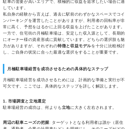
駐車の需要が高いエリアで、積極的に収益を追求したい場合に適
しています。
私自身の経験から言えば、過去に駅前のわずかなスペースでコイ
ンパーキングを運営したことがありますが、利用者の回転率が非
常に高く、予想をはるかに上回る収益を上げたことがあります。
一方で、住宅街の月極駐車場は、安定した収入源として、長期的
にオーナー様の資産形成に貢献しています。どちらの選択肢も魅
力がありますが、それぞれの
特徴と収益モデル
を十分に比較検討
し、ご自身の状況に合った最適な選択をすることが重要です。
月極駐車場経営を成功させるための具体的なステップ
月極駐車場経営を成功させるためには、計画的な準備と実行が不
可欠です。ここでは、具体的なステップを詳しく解説します。
1. 市場調査と立地選定
駐車場経営の成功は、何よりも
立地
に大きく左右されます。
周辺の駐車ニーズの把握
: ターゲットとなる利用者は誰か（居住
者、通勤者、企業の社用車など）を明確にし、そのニーズがどの