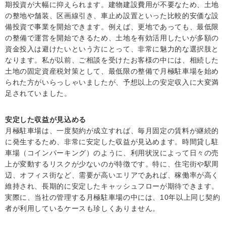
期投資が大幅に抑えられます。建物建設費用が不要なため、土地
の整地や舗装、区画線引き、車止め設置といった比較的安価な設
備投資で事業を開始できます。例えば、更地であっても、最低限
の整備で運営を開始できるため、土地を有効活用したいが多額の
資金投入は避けたいという方にとって、非常に魅力的な選択肢と
なります。私が以前、ご相談を受けたお客様の中には、相続した
土地の固定資産税対策として、最低限の整備で月極駐車場を始め
られた方がいらっしゃいましたが、予想以上の安定収入に大変満
足されていました。
安定した収益が見込める
月極駐車場は、一度契約が成立すれば、毎月固定の賃料が継続的
に発生するため、非常に安定した収益が見込めます。時間貸し駐
車場（コインパーキング）のように、利用状況によって日々の売
上が変動するリスクが少ないのが特徴です。特に、住宅街や駅周
辺、オフィス街など、需要が高いエリアであれば、稼働率が高く
維持され、長期的に安定したキャッシュフローが期待できます。
実際に、当社の管理する月極駐車場の中には、10年以上同じ契約
者が利用しているケースも珍しくありません。