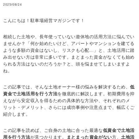
2025/08/24
こんにちは！駐車場経営マガジンです！
相続した土地や、長年使っていない遊休地の活用方法に悩んでい
ませんか？「何か始めたいけど、アパートやマンションを建てる
ような多額の資金はないし、リスクも心配…」と、土地活用に踏
み出せない方は非常に多いです。まとまった資金がなくても始め
られる方法はないのだろうか？と、頭を悩ませてしまいますよ
ね。
この記事では、そんな土地オーナー様の悩みを解決するため、
低
資金で土地活用を行う方法
を徹底的に解説します。初期費用を抑
えながら安定収入を得るための具体的な方法や、それぞれのメ
リット・デメリット、さらには成功事例や注意点まで、幅広くご
紹介します。
この記事を読めば、ご自身の土地に合った最適な
低資金で土地活
用を行う方法
が見つかります。
まとまった資金がない
方、
土地活