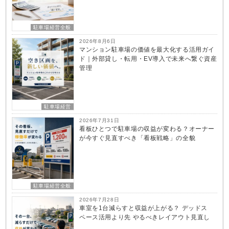
駐車場経営全般
2026年8月6日
マンション駐車場の価値を最大化する活用ガイ
ド｜外部貸し・転用・EV導入で未来へ繋ぐ資産
管理
駐車場経営
2026年7月31日
看板ひとつで駐車場の収益が変わる？オーナー
が今すぐ見直すべき「看板戦略」の全貌
駐車場経営全般
2026年7月28日
車室を1台減らすと収益が上がる？ デッドス
ペース活用より先 やるべきレイアウト見直し