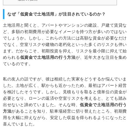
なぜ「低資金で土地活用」が注目されているのか？
土地活用と聞くと、アパートやマンションの建設、戸建て賃貸な
ど、多額の初期費用が必要なイメージを持つ方が多いのではない
でしょうか。しかし、これらの方法には高額な資金が必要なだけ
でなく、空室リスクや建物の老朽化といった多くのリスクも伴い
ます。だからこそ、初期投資を抑え、リスクを最小限に抑えて始
められる
低資金で土地活用の行う方法
が、近年大きな注目を集め
ているのです。
私の友人の話ですが、彼は相続した実家をどうするか悩んでいま
した。土地が広く、駅からも近かったため、最初はアパート経営
を検討したそうです。しかし、見積もりを取ると億単位の資金が
必要となり、ローンの返済や空室リスクを考えると、とても踏み
出せないと諦めていました。そんな時、
低資金で土地活用の行う
方法
があることを知り、駐車場経営に切り替えたところ、初期費
用を大幅に抑えながら、安定した収益を得られるようになったと
喜んでいました。