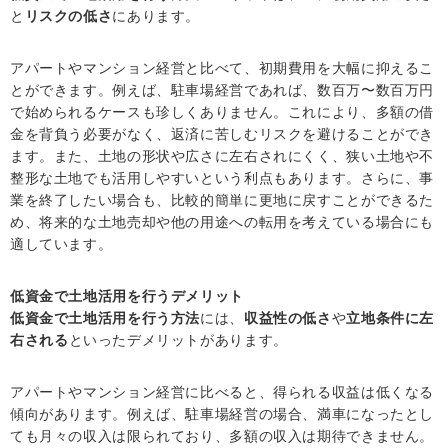
と
リスクの低さ
にあります。
アパートやマンション経営と比べて、初期費用を大幅に抑えるこ
とができます。例えば、駐車場経営であれば、数百万〜数百万円
で始められるケースも珍しくありません。これにより、多額の借
金を背負う必要がなく、返済に苦しむリスクを避けることができ
ます。また、土地の形状や広さに左右されにくく、狭い土地や不
整形な土地でも活用しやすいという利点もあります。さらに、事
業を終了したい場合も、比較的簡単に更地に戻すことができるた
め、将来的な土地売却や他の用途への転用を考えている場合にも
適しています。
低資金で土地活用を行うデメリット
低資金で土地活用を行う方法
には、
収益性の低さ
や
立地条件に左
右される
といったデメリットがあります。
アパートやマンション経営に比べると、得られる収益は低くなる
傾向があります。例えば、駐車場経営の場合、満車になったとし
ても月々の収入は限られており、多額の収入は期待できません。