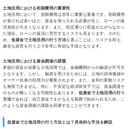
土地活用における初期費用の重要性
土地活用において、初期費用は非常に重要な要素です。初期費用
が多ければ多いほど、資金を借り入れる必要が生じ、ローンの返
済負担が大きくなります。また、想定通りに収益が上がらなかっ
た場合、ローンの返済に苦労するリスクも高まります。そのた
め、
低資金で土地活用の行う方法
を選ぶことは、リスクを抑え、
健全な経営を行う上で非常に有効な手段となります。
土地活用における資金調達の課題
多額の資金が必要な土地活用では、金融機関からの融資が不可欠
となります。しかし、融資を受けるためには、土地の担保価値や
オーナー自身の信用力が審査されます。また、金利の変動リスク
も無視できません。特に、不安定な経済状況下では、資金調達そ
のものが難しくなる可能性もあります。
低資金で土地活用の行う
方法
であれば、自己資金でまかなえる範囲で始められるため、こ
のような資金調達の課題を回避することができます。
低資金で土地活用の行う方法とは？具体的な手法を解説