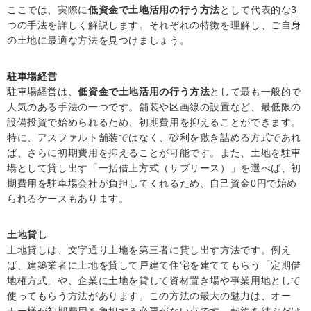
ここでは、実際に
低資金で土地活用の行う方法
として代表的な3
つの手法を詳しく解説します。それぞれの特徴を理解し、ご自身
の土地に最適な方法を見つけましょう。
駐車場経営
駐車場経営は、
低資金で土地活用の行う方法
として最も一般的で
人気のある手法の一つです。舗装や区画線の設置など、最低限の
設備投資で始められるため、初期費用を抑えることができます。
特に、アスファルト舗装ではなく、砂利を敷き詰める方式であれ
ば、さらに初期費用を抑えることが可能です。また、土地を駐車
場として貸し出す「一括借上方式（サブリース）」を選べば、初
期費用を駐車場会社が負担してくれるため、自己資金0円で始め
られるケースもあります。
土地貸し
土地貸しは、文字通り土地を第三者に貸し出す方法です。例え
ば、建築業者に土地を貸して戸建て住宅を建ててもらう「定期借
地権方式」や、企業に土地を貸して資材置き場や事業用地として
使ってもらう方法があります。この方法の最大の魅力は、オー