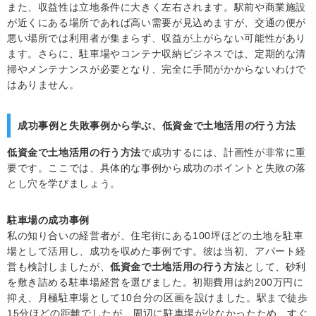
また、収益性は立地条件に大きく左右されます。駅前や商業施設
が近くにある場所であれば高い需要が見込めますが、交通の便が
悪い場所では利用者が集まらず、収益が上がらない可能性があり
ます。さらに、駐車場やコンテナ収納ビジネスでは、定期的な清
掃やメンテナンスが必要となり、完全に手間がかからないわけで
はありません。
成功事例と失敗事例から学ぶ、低資金で土地活用の行う方法
低資金で土地活用の行う方法
で成功するには、計画性が非常に重
要です。ここでは、具体的な事例から成功のポイントと失敗の落
とし穴を学びましょう。
駐車場の成功事例
私の知り合いの経営者が、住宅街にある100坪ほどの土地を駐車
場として活用し、成功を収めた事例です。彼は当初、アパート経
営も検討しましたが、
低資金で土地活用の行う方法
として、砂利
を敷き詰める駐車場経営を選びました。初期費用は約200万円に
抑え、月極駐車場として10台分の区画を設けました。駅まで徒歩
15分ほどの距離でしたが、周辺に駐車場が少なかったため、すぐ