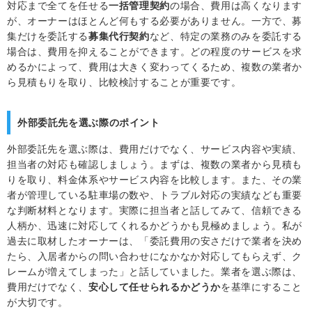
対応まで全てを任せる
一括管理契約
の場合、費用は高くなります
が、オーナーはほとんど何もする必要がありません。一方で、募
集だけを委託する
募集代行契約
など、特定の業務のみを委託する
場合は、費用を抑えることができます。どの程度のサービスを求
めるかによって、費用は大きく変わってくるため、複数の業者か
ら見積もりを取り、比較検討することが重要です。
外部委託先を選ぶ際のポイント
外部委託先を選ぶ際は、費用だけでなく、サービス内容や実績、
担当者の対応も確認しましょう。まずは、複数の業者から見積も
りを取り、料金体系やサービス内容を比較します。また、その業
者が管理している駐車場の数や、トラブル対応の実績なども重要
な判断材料となります。実際に担当者と話してみて、信頼できる
人柄か、迅速に対応してくれるかどうかも見極めましょう。私が
過去に取材したオーナーは、「委託費用の安さだけで業者を決め
たら、入居者からの問い合わせになかなか対応してもらえず、ク
レームが増えてしまった」と話していました。業者を選ぶ際は、
費用だけでなく、
安心して任せられるかどうか
を基準にすること
が大切です。