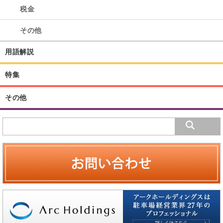
税金
その他
用語解説
特集
その他