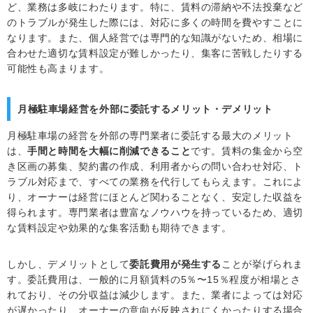
ど、業務は多岐にわたります。特に、賃料の滞納や不法投棄など
のトラブルが発生した際には、対応に多くの時間を費やすことに
なります。また、個人経営では専門的な知識がないため、相場に
合わせた適切な賃料設定が難しかったり、集客に苦戦したりする
可能性も高まります。
月極駐車場経営を外部に委託するメリット・デメリット
月極駐車場の経営を外部の専門業者に委託する最大のメリット
は、
手間と時間を大幅に削減できること
です。賃料の集金から空
き区画の募集、契約書の作成、利用者からの問い合わせ対応、ト
ラブル対応まで、すべての業務を代行してもらえます。これによ
り、オーナーは経営にほとんど関わることなく、安定した収益を
得られます。専門業者は豊富なノウハウを持っているため、適切
な賃料設定や効果的な集客活動も期待できます。
しかし、デメリットとして
委託費用が発生する
ことが挙げられま
す。委託費用は、一般的に月額賃料の5％〜15％程度が相場とさ
れており、その分収益は減少します。また、業者によっては対応
が遅かったり、オーナーの意向が反映されにくかったりする場合