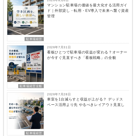
2026年8月6日
マンション駐車場の価値を最大化する活用ガイ
ド｜外部貸し・転用・EV導入で未来へ繋ぐ資産
管理
駐車場経営
2026年7月31日
看板ひとつで駐車場の収益が変わる？オーナー
が今すぐ見直すべき「看板戦略」の全貌
駐車場経営全般
2026年7月28日
車室を1台減らすと収益が上がる？ デッドス
ペース活用より先 やるべきレイアウト見直し
駐車場経営