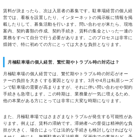
賃料が決まったら、次は入居者の募集です。駐車場経営の個人経
営では、看板を設置したり、インターネットの掲示板に情報を掲
載したりして、募集活動を行います。問い合わせが来たら、現地
案内、契約書類の作成、契約手続き、賃料の集金といった一連の
業務をすべて自分で行う必要があります。このプロセスは非常に
煩雑で、特に初めての方にとっては大きな負担となります。
月極駐車場の個人経営、繁忙期やトラブル時の対応は？
月極駐車場の個人経営では、繁忙期やトラブル時の対応がオー
ナーの負担を大きくする要因となります。3月や4月は転居シーズ
ンで駐車場の需要が高まりますが、それに伴い問い合わせや契約
手続きも急増します。この時期は、業務量が一気に増えるため、
他の本業がある方にとっては非常に大変な時期になります。
また、月極駐車場ではさまざまなトラブルが発生する可能性があ
ります。例えば、賃料の滞納です。滞納者への督促は精神的な負
担が大きく、場合によっては法的な手続きも検討しなければなり
ません。他にも、無断駐車や不法投棄、区画内での事故など、予