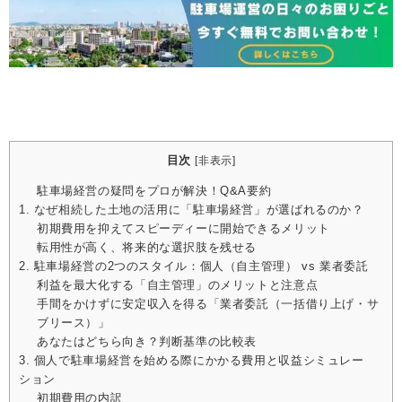
目次
[
非表示
]
駐車場経営の疑問をプロが解決！Q&A要約
1. なぜ相続した土地の活用に「駐車場経営」が選ばれるのか？
初期費用を抑えてスピーディーに開始できるメリット
転用性が高く、将来的な選択肢を残せる
2. 駐車場経営の2つのスタイル：個人（自主管理） vs 業者委託
利益を最大化する「自主管理」のメリットと注意点
手間をかけずに安定収入を得る「業者委託（一括借り上げ・サ
ブリース）」
あなたはどちら向き？判断基準の比較表
3. 個人で駐車場経営を始める際にかかる費用と収益シミュレー
ション
初期費用の内訳