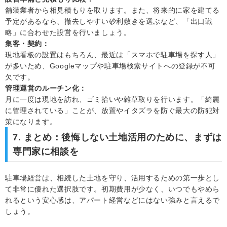
舗装業者から相見積もりを取ります。また、将来的に家を建てる
予定があるなら、撤去しやすい砂利敷きを選ぶなど、「出口戦
略」に合わせた設営を行いましょう。
集客・契約：
現地看板の設置はもちろん、最近は「スマホで駐車場を探す人」
が多いため、Googleマップや駐車場検索サイトへの登録が不可
欠です。
管理運営のルーチン化：
月に一度は現地を訪れ、ゴミ拾いや雑草取りを行います。「綺麗
に管理されている」ことが、放置やイタズラを防ぐ最大の防犯対
策になります。
7. まとめ：後悔しない土地活用のために、まずは
専門家に相談を
駐車場経営は、相続した土地を守り、活用するための第一歩とし
て非常に優れた選択肢です。初期費用が少なく、いつでもやめら
れるという安心感は、アパート経営などにはない強みと言えるで
しょう。