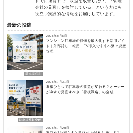
すでに運営中で「収益を改善したい」「管理
会社の見直しを検討している」という方にも
役立つ実践的な情報をお届けしています。
最新の投稿
2026年8月6日
マンション駐車場の価値を最大化する活用ガイ
ド｜外部貸し・転用・EV導入で未来へ繋ぐ資産
管理
駐車場経営
2026年7月31日
看板ひとつで駐車場の収益が変わる？オーナー
が今すぐ見直すべき「看板戦略」の全貌
駐車場経営全般
2026年7月28日
車室を1台減らすと収益が上がる？ デッドス