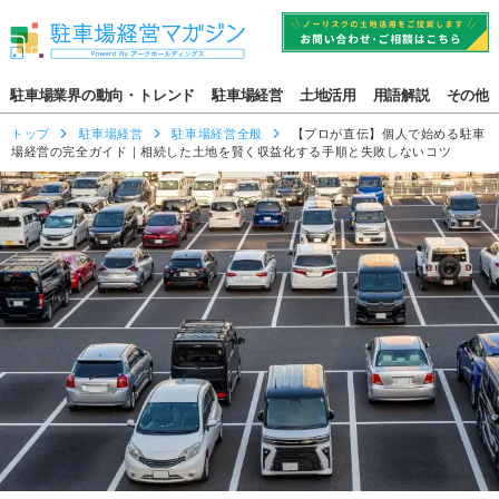
駐車場業界の動向・トレンド
駐車場経営
土地活用
用語解説
その他
トップ
駐車場経営
駐車場経営全般
【プロが直伝】個人で始める駐車
場経営の完全ガイド｜相続した土地を賢く収益化する手順と失敗しないコツ