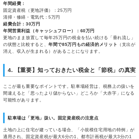
年間経費：
固定資産税（更地評価）：25万円
清掃・修繕・電気代：5万円
経費合計：30万円
年間営業利益（キャッシュフロー）：60万円
更地のまま放置して毎年25万円の税金を払い続ける「垂れ流し」
の状態と比較すると、
年間で85万円もの経済的メリット
（支出が
消え、収入が生まれる）があることになります。
4. 【重要】知っておきたい税金と「節税」の真実
ここが最も重要なポイントです。駐車場経営は、税務上の扱いを
間違えると「思ったより儲からない」どころか「大赤字」になる
可能性があります。
駐車場は「更地」扱い。固定資産税の注意点
土地の上に住宅が建っている場合、「小規模住宅用地の特例」が
適用され、固定資産税が最大6分の1、都市計画税が最大3分の1