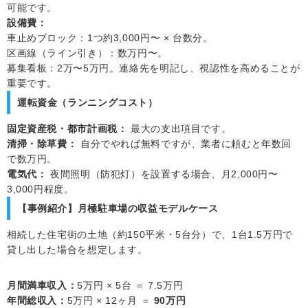
可能です。
設備費：
車止めブロック：1つ約3,000円〜 × 台数分。
区画線（ライン引き）：数万円〜。
募集看板：2万〜5万円。連絡先を明記し、視認性を高めることが
重要です。
運転資金（ランニングコスト）
固定資産税・都市計画税：
最大の支出項目です。
清掃・除草費：
自分でやれば無料ですが、業者に頼むと年数回
で数万円。
電気代：
夜間照明（防犯灯）を設置する場合、月2,000円〜
3,000円程度。
【事例紹介】月極駐車場の収益モデルケース
相続した住宅街の土地（約150平米・5台分）で、1台1.5万円で
貸し出した場合を想定します。
月間満車収入：
5万円 × 5台 ＝ 7.5万円
年間総収入：
5万円 × 12ヶ月 ＝
90万円