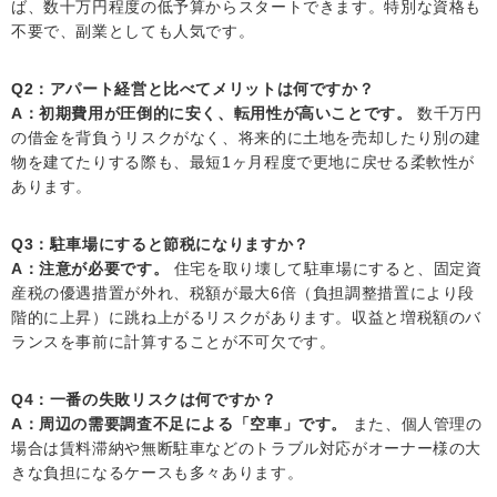
ば、数十万円程度の低予算からスタートできます。特別な資格も
不要で、副業としても人気です。
Q2：アパート経営と比べてメリットは何ですか？
A：初期費用が圧倒的に安く、転用性が高いことです。
数千万円
の借金を背負うリスクがなく、将来的に土地を売却したり別の建
物を建てたりする際も、最短1ヶ月程度で更地に戻せる柔軟性が
あります。
Q3：駐車場にすると節税になりますか？
A：注意が必要です。
住宅を取り壊して駐車場にすると、固定資
産税の優遇措置が外れ、税額が最大6倍（負担調整措置により段
階的に上昇）に跳ね上がるリスクがあります。収益と増税額のバ
ランスを事前に計算することが不可欠です。
Q4：一番の失敗リスクは何ですか？
A：周辺の需要調査不足による「空車」です。
また、個人管理の
場合は賃料滞納や無断駐車などのトラブル対応がオーナー様の大
きな負担になるケースも多々あります。