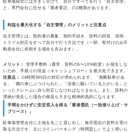
駐車場経営には大きく分けて、自分ですべてを行う「自主管理」
と、専門会社に任せる「業者委託」の2種類があります。
利益を最大化する「自主管理」のメリットと注意点
自主管理とは、契約者の募集、契約手続き、賃料の回収、清掃、
トラブル対応をすべて自分で行う方法です（一部、客付けのみ不
動産会社に依頼する場合も含みます）。
メリット：
管理手数料（通常、賃料の5〜10%程度）が発生しな
いため、手残りの現金（キャッシュフロー）を最大化できます。
注意点：
24時間365日の対応が求められます。「無断駐車があ
る」「隣の車にぶつけられた」「深夜に騒いでいる人がいる」と
いったクレームに自ら対応しなければなりません。また、賃料の
滞納が発生した場合の催促も大きな精神的負担になります。
手間をかけずに安定収入を得る「業者委託（一括借り上げ・サ
ブリース）」
駐車場管理会社に土地を丸ごと貸し出し、毎月固定の賃料を受け
取る方法です。主にコインパーキング（時間貸し）でよく用いら