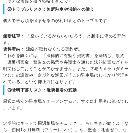
ニッチな需要を拾う戦略も有効です。
②トラブルリスク：無断駐車や滞納への備え
個人で最も頭を悩ませるのが利用者とのトラブルです。
無断駐車：
「空いているからいいだろう」と勝手に停める部外
者。
賃料滞納：
連絡が取れなくなる契約者。
これらを防ぐには、「法律的に有効な契約書」を締結し、規約
（遅延損害金、警告文の掲示や弁護士を通じた法的措置など）を
明文化しておくことが欠かせません。また、防犯カメラ（ダミー
含む）の設置や、定期的な巡回が「この駐車場はしっかり管理さ
れている」という抑止力になります。
③賃料下落リスク：近隣相場の変動
周辺に格安の駐車場がオープンすると、すぐに利用者は流れてし
まいます。
定期的にネットで周辺相場をチェックし、もし空きが続くような
ら「初回1ヶ月無料（フリーレント）」や「敷金・礼金ゼロ」な