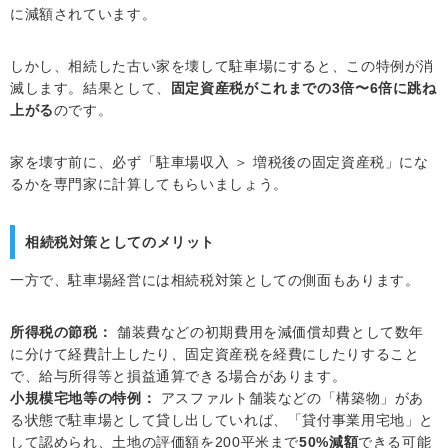
に減額されています。
しかし、相続した古い家を壊して駐車場にすると、この特例が消
滅します。結果として、
固定資産税がこれまでの3倍〜6倍に跳ね
上がる
のです。
家を壊す前に、必ず「駐車場収入 ＞ 増税後の固定資産税」にな
るかを専門家に計算してもらいましょう。
相続税対策としてのメリット
一方で、駐車場経営には相続税対策としての側面もあります。
所得税の節税：
舗装費などの初期費用を減価償却費として数年
に分けて経費計上したり、固定資産税を経費にしたりすること
で、給与所得等と損益通算できる場合があります。
小規模宅地等の特例：
アスファルト舗装などの「構築物」があ
る状態で駐車場として貸し出していれば、「貸付事業用宅地」と
して認められ、土地の評価額を200平米まで
50%減額
できる可能