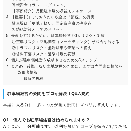
運転資金（ランニングコスト）
【事例紹介】月極駐車場の収益モデルケース
4. 【重要】知っておきたい税金と「節税」の真実
駐車場は「更地」扱い。固定資産税の注意点
相続税対策としてのメリット
5. 失敗を避けるために。駐車場経営の3大リスクと対策
①空車リスク：立地調査（マーケティング）が成否を分ける
②トラブルリスク：無断駐車や滞納への備え
③賃料下落リスク：近隣相場の変動
6. 個人が駐車場経営を成功させるための5ステップ
7. まとめ：後悔しない土地活用のために、まずは専門家に相談を
監修者情報
最新の投稿
駐車場経営の疑問をプロが解決！Q&A要約
本編に入る前に、多くの方が抱く疑問にズバリお答えします。
Q1：個人でも駐車場経営は始められますか？
A：はい、十分可能です。
砂利を敷いてロープを張るだけであれ