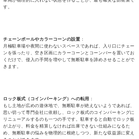
車両が物理的に入れない状態を作ることが、最も確実な防衛策で
す。
チェーンポールやカラーコーンの設置
：
月極駐車場や夜間に使わないスペースであれば、入り口にチェー
ンを張ったり、空き区画にカラーコーンとコーンバーを置いてお
くだけで、侵入の手間を増やして無断駐車を諦めさせることがで
きます。
ロック板式（コインパーキング）への転用
：
もし土地が広めの遊休地で、無断駐車が絶えないようであれば、
思い切って専門会社に依頼し、ロック板式のコインパーキングに
リニューアルするのも一つの手です。駐車すると自動でロック板
が上がり、料金を精算しなければ出庫できない仕組みになるた
め、無断駐車の悩みを物理的に根絶しつつ、新たな収益源に変え