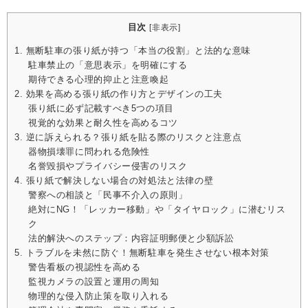
目次
[
非表示
]
1. 無断駐車の張り紙が持つ「本当の役割」と法的な意味
駐車禁止の「意思表示」を明確にする
期待できる心理的抑止と注意喚起
2. 効果を高める張り紙の作り方とデザインの工夫
張り紙に必ず記載すべき5つの項目
視覚的な効果と耐久性を高めるコツ
3. 逆に訴えられる？張り紙を貼る際のリスクと注意点
器物損壊罪に問われる危険性
名誉毀損やプライバシー侵害のリスク
4. 張り紙で解決しない場合の対処法と法律の壁
警察への相談と「民事不介入の原則」
絶対にNG！「レッカー移動」や「タイヤロック」に潜むリス
ク
法的解決へのステップ：内容証明郵便と少額訴訟
5. トラブルを未然に防ぐ！無断駐車を発生させない根本対策
警告看板の視認性を高める
監視カメラの設置と運用の周知
物理的な侵入防止策を取り入れる