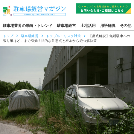
駐車場業界の動向・トレンド
駐車場経営
土地活用
用語解説
その他
トップ
駐車場経営
トラブル・リスク対策
【徹底解説】無断駐車への
張り紙はどこまで有効？法的な注意点と根本から絶つ解決策