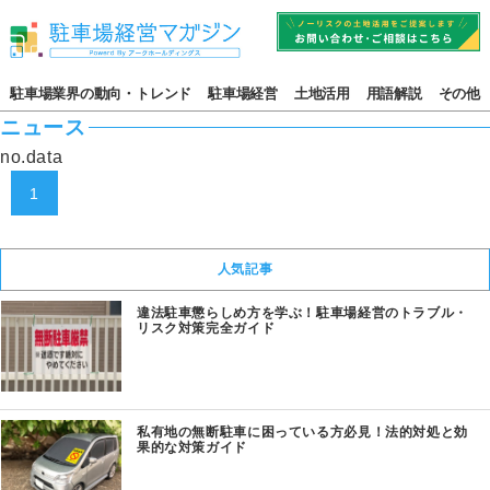
駐車場業界の動向・トレンド
駐車場経営
土地活用
用語解説
その他
ニュース
no.data
1
人気記事
違法駐車懲らしめ方を学ぶ！駐車場経営のトラブル・
リスク対策完全ガイド
私有地の無断駐車に困っている方必見！法的対処と効
果的な対策ガイド