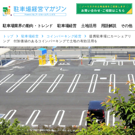
駐車場業界の動向・トレンド
駐車場経営
土地活用
用語解説
その他
トップ
駐車場経営
コインパーキング経営
提携駐車場にカーシェアリ
ング 付加価値のあるコインパーキングで土地の有効活用を