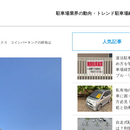
駐車場業界の動向・トレンド
駐車場
人気記事
ックス コインパーキングの跡地は
違法駐
め方を
車場経
ブル・
策完全
私有地
車に困
方必見
処と効
策ガイ
自走式
は？利