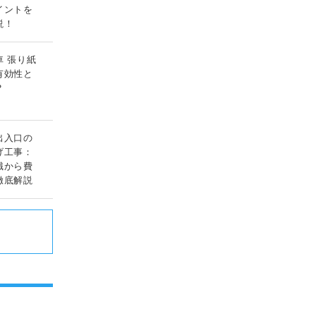
イントを
説！
車 張り紙
有効性と
？
出入口の
げ工事：
識から費
徹底解説
ド