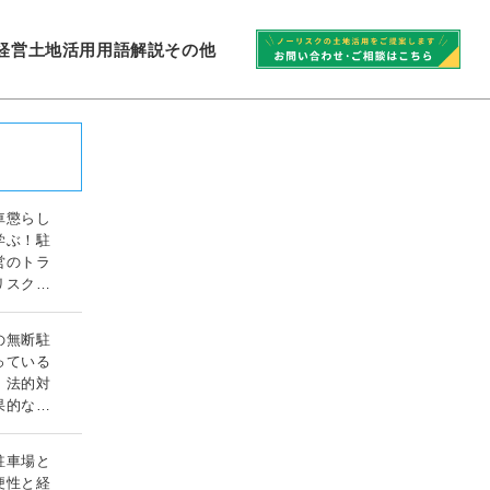
経営
土地活用
用語解説
その他
車懲らし
学ぶ！駐
営のトラ
リスク対
ガイド
の無断駐
っている
！法的対
果的な対
ド
駐車場と
便性と経