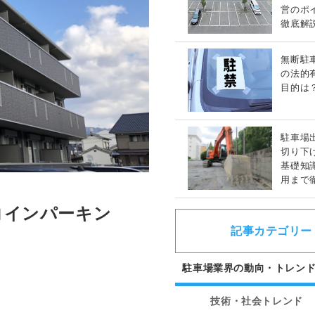
営のポ
徹底解
無断駐
の法的
目的は
駐車場
切り下
基礎知
用まで
コインパーキン
記事カテゴリー
駐車場業界の動向・トレン
技術・社会トレンド