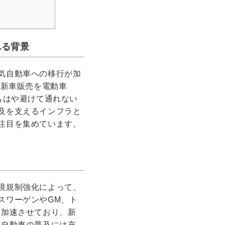
れる背景
気自動車への移行が加
の新車販売を電動車
もはや避けて通れない
及を支えるインフラと
注目を集めています。
境規制強化によって、
スワーゲンやGM、ト
を加速させており、新
気自動車の普及には充