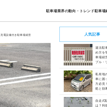
駐車場業界の動向・トレンド
駐車場
人気記事
車充電設備付き駐車場経営
違法駐
め方を
車場経
ブル・
策完全
私有地
車に困
方必見
処と効
策ガイ
自走式
は？利