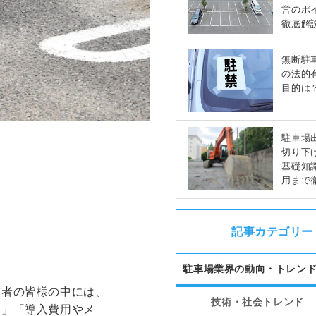
営のポ
徹底解
無断駐
の法的
目的は
駐車場
切り下
基礎知
用まで
記事カテゴリー
駐車場業界の動向・トレン
営者の皆様の中には、
技術・社会トレンド
？」「導入費用やメ