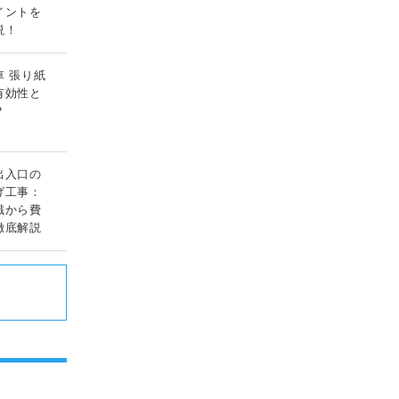
イントを
説！
車 張り紙
有効性と
？
出入口の
げ工事：
識から費
徹底解説
ド