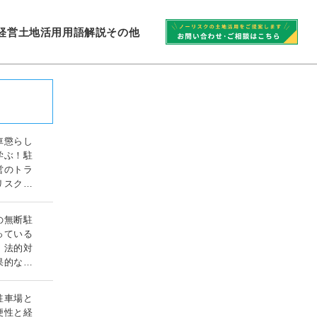
経営
土地活用
用語解説
その他
車懲らし
学ぶ！駐
営のトラ
リスク対
ガイド
の無断駐
っている
！法的対
果的な対
ド
駐車場と
便性と経