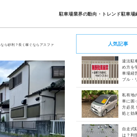
駐車場業界の動向・トレンド
駐車場
人気記事
るなら砂利？長く稼ぐならアスファ
違法駐
め方を
車場経
ブル・
策完全
私有地
車に困
方必見
処と効
策ガイ
自走式
は？利