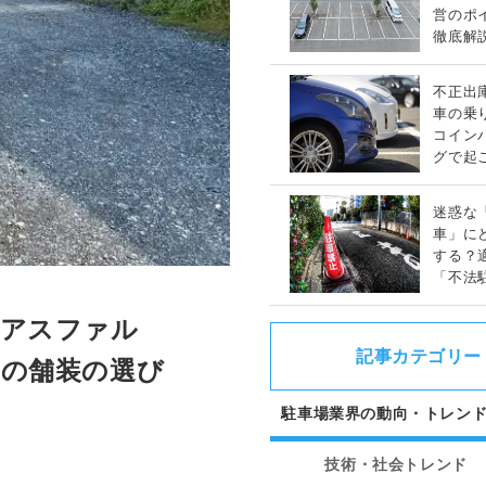
営のポ
徹底解
不正出
車の乗
コイン
グで起
トラブ
迷惑な
車」に
する？
「不法
ガイド
らアスファル
記事カテゴリー
めの舗装の選び
駐車場業界の動向・トレン
技術・社会トレンド