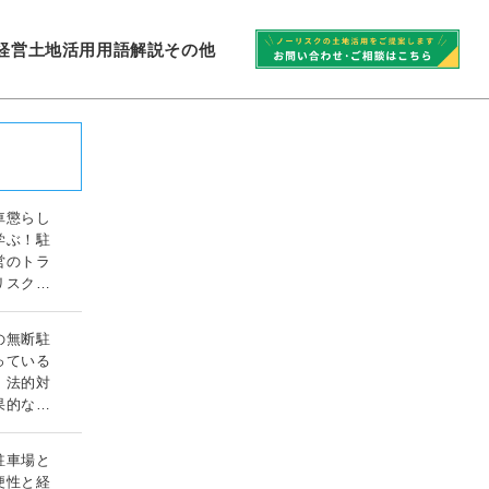
経営
土地活用
用語解説
その他
車懲らし
学ぶ！駐
営のトラ
リスク対
ガイド
の無断駐
っている
！法的対
果的な対
ド
駐車場と
便性と経