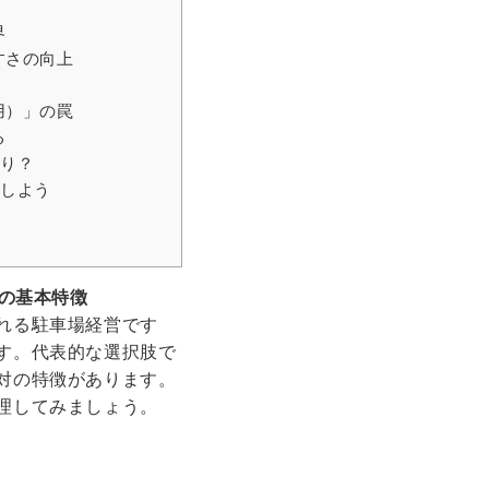
界
すさの向上
用）」の罠
る
たり？
談しよう
の基本特徴
れる駐車場経営です
す。代表的な選択肢で
対の特徴があります。
理してみましょう。