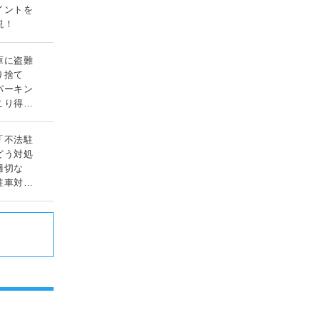
イントを
説！
庫に盗難
り捨て
パーキン
こり得る
ルとは？
「不法駐
どう対処
適切な
駐車対応
」
ド