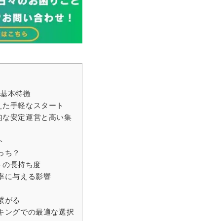
の基本特徴
えた手軽なスタート
的な安定運営と高い集
ト
っち？
トの長持ち度
率に与える影響
繋がる
キングでの最適な選択