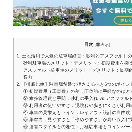
目次
[
非表示
]
1. 土地活用で人気の駐車場経営：砂利とアスファルト
砂利駐車場のメリット・デメリット：初期費用を抑
アスファルト駐車場のメリット・デメリット：長期
客力
2. 【徹底比較】駐車場舗装で押さえるべき6つのポイン
① 初期費用（工事費）の差：圧倒的に手軽なのはど
② 維持管理費と手間：砂利の手入れ vs アスファル
③ 利用者の使いやすさ：泥跳ねや歩きにくさが利用
④ 車室の見栄えとライン：レイアウト設計の自由度
⑤ 集客力：見やすさと「停めやすさ」が高い収入に
⑥ 運営スタイルとの相性：月極駐車場とコインパー