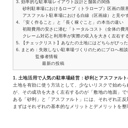
3. 効率的な駐車場レイアウト設計と舗装の関係
砂利駐車場におけるロープ（トラロープ）区画の限
アスファルト駐車場における白線（区画線）と見や
4. 「安く作ること」と「長く稼ぐこと」の本当の違い
初期費用の安さに潜む「トータルコスト（全体の費
クレーム対応と利用率が実際の収入を大きく左右す
5. 【チェックリスト】あなたの土地にはどちらがぴっ
6. まとめ：失敗しない駐車場づくりのためにプロへ相
監修者情報
最新の投稿
1.
土地活用で人気の駐車場経営：砂利とアスファルト
土地を有効に使う方法として、少ないリスクで始めら
が、その成功を大きく左右するのが「敷地の地面」で
ある「砂利」と「アスファルト」には、それぞれ正反
まずはそれぞれの基本的なメリットとデメリットを整