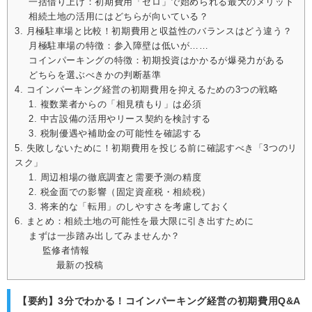
一括借り上げ：初期費用「ゼロ」で始められる最大のメリット
相続土地の活用にはどちらが向いている？
3. 月極駐車場と比較！初期費用と収益性のバランスはどう違う？
月極駐車場の特徴：参入障壁は低いが……
コインパーキングの特徴：初期投資はかかるが爆発力がある
どちらを選ぶべきかの判断基準
4. コインパーキング経営の初期費用を抑えるための3つの戦略
1. 複数業者からの「相見積もり」は必須
2. 中古設備の活用やリース契約を検討する
3. 税制優遇や補助金の可能性を確認する
5. 失敗しないために！初期費用を投じる前に確認すべき「3つのリ
スク」
1. 周辺相場の徹底調査と需要予測の精度
2. 税金面での影響（固定資産税・相続税）
3. 将来的な「転用」のしやすさを考慮しておく
6. まとめ：相続土地の可能性を最大限に引き出すために
まずは一歩踏み出してみませんか？
監修者情報
最新の投稿
【要約】3分でわかる！コインパーキング経営の初期費用Q&A