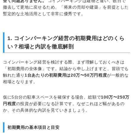
全く問題ありません。
コインパーキングは建物と違い、数日で
撤去して更地に戻せるため、「将来の売却や建築」を前提とした
暫定的な土地活用として非常に優秀です。
1. コインパーキング経営の初期費用はどのくら
い？相場と内訳を徹底解剖
コインパーキング経営を検討する際、まず理解しておくべきは
「初期費用の全体像」です。結論から申し上げますと、冒頭でも
触れた通り
1台あたりの初期費用は20万〜50万円程度
が一般的な
相場となります。
仮に5台分の駐車スペースを確保する場合、総額で
100万〜250万
円程度
の投資が必要になる計算です。なぜこれほど幅があるの
か、その具体的な内訳を見ていきましょう。
初期費用の基本項目と目安