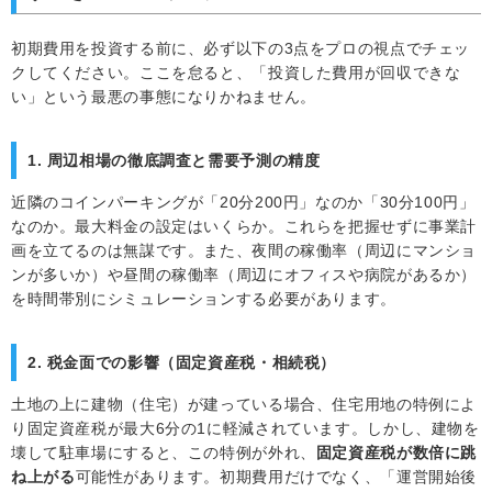
初期費用を投資する前に、必ず以下の3点をプロの視点でチェッ
クしてください。ここを怠ると、「投資した費用が回収できな
い」という最悪の事態になりかねません。
1. 周辺相場の徹底調査と需要予測の精度
近隣のコインパーキングが「20分200円」なのか「30分100円」
なのか。最大料金の設定はいくらか。これらを把握せずに事業計
画を立てるのは無謀です。また、夜間の稼働率（周辺にマンショ
ンが多いか）や昼間の稼働率（周辺にオフィスや病院があるか）
を時間帯別にシミュレーションする必要があります。
2. 税金面での影響（固定資産税・相続税）
土地の上に建物（住宅）が建っている場合、住宅用地の特例によ
り固定資産税が最大6分の1に軽減されています。しかし、建物を
壊して駐車場にすると、この特例が外れ、
固定資産税が数倍に跳
ね上がる
可能性があります。初期費用だけでなく、「運営開始後