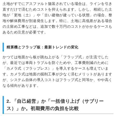
土地がすでにアスファルト舗装されている場合は、ラインを引き
直すだけで済むためコストを抑えられます。しかし、相続した土
地が「更地（土）」や「古い建物が建っている状態」の場合、整
地や解体費用が別途発生します。特に、土地に高低差がある場合
の土留め工事などは、追加で数十万円のコストがかかるケースも
あるため注意が必要です。
精算機とフラップ板：最新トレンドの変化
かつては地面から板が跳ね上がる「フラップ式」が主流でした
が、最近では車両トラブルを防ぐためや、工事費削減のために
「カメラ式（フラップレス）」を導入するケースも増えていま
す。カメラ式は地面の掘削工事が少なく済むメリットがあります
が、システム自体の導入コストはフラップ式と同等か、やや高く
なる傾向があります。
2. 「自己経営」か「一括借り上げ（サブリー
ス）」か。初期費用の負担を比較