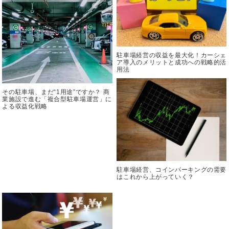
駐車場経営の収益を最大化！カーシェ
ア導入のメリットと成功への戦略的活
用法
その駐車場、まだ“1用途”ですか？ 商
業施設で進む「複合型駐車場運営」に
よる収益化戦略
駐車場経営、コインパーキングの需要
はこれから上がっていく？