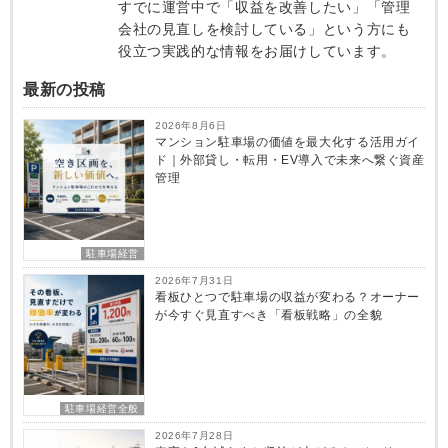
すでに運営中で「収益を改善したい」「管理
会社の見直しを検討している」という方にも
役立つ実践的な情報をお届けしています。
最新の投稿
2026年8月6日
マンション駐車場の価値を最大化する活用ガイ
ド｜外部貸し・転用・EV導入で未来へ繋ぐ資産
管理
駐車場経営
2026年7月31日
看板ひとつで駐車場の収益が変わる？オーナー
が今すぐ見直すべき「看板戦略」の全貌
駐車場経営全般
2026年7月28日