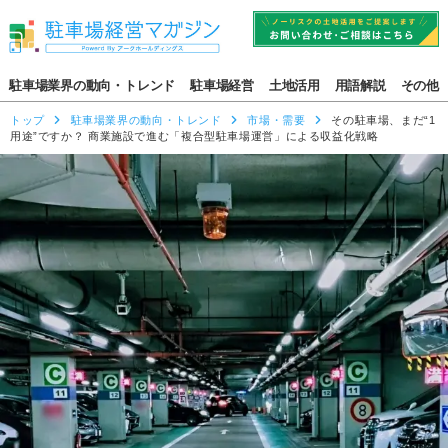
駐車場業界の動向・トレンド
駐車場経営
土地活用
用語解説
その他
トップ
駐車場業界の動向・トレンド
市場・需要
その駐車場、まだ“1
用途”ですか？ 商業施設で進む「複合型駐車場運営」による収益化戦略