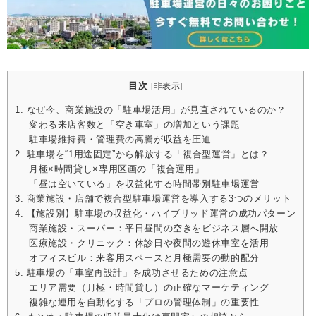
目次
[
非表示
]
1. なぜ今、商業施設の「駐車場活用」が見直されているのか？
変わる来店客数と「空き車室」の増加という課題
駐車場維持費・管理費の高騰が収益を圧迫
2. 駐車場を“1用途固定”から解放する「複合型運営」とは？
月極×時間貸し×専用区画の「複合運用」
「昼は空いている」を収益化する時間帯別駐車場運営
3. 商業施設・店舗で複合型駐車場運営を導入する3つのメリット
4. 【施設別】駐車場の収益化・ハイブリッド運営の成功パターン
商業施設・スーパー：平日昼間の空きをビジネス層へ開放
医療施設・クリニック：休診日や夜間の遊休車室を活用
オフィスビル：来客用スペースと月極需要の動的配分
5. 駐車場の「車室再設計」を成功させるための注意点
エリア需要（月極・時間貸し）の正確なマーケティング
複雑な運用を自動化する「プロの管理体制」の重要性