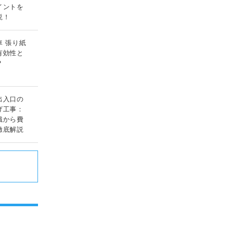
イントを
説！
車 張り紙
有効性と
？
出入口の
げ工事：
識から費
徹底解説
ド