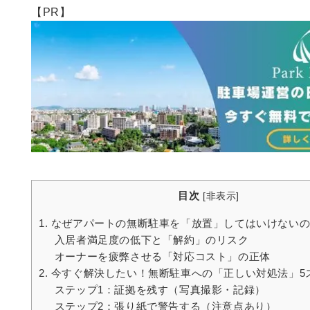
【PR】
目次
[
非表示
]
1. なぜアパートの無断駐車を「放置」してはいけない
入居者満足度の低下と「解約」のリスク
オーナーを疲弊させる「対応コスト」の正体
2. 今すぐ解決したい！無断駐車への「正しい対処法」5
ステップ1：証拠を残す（写真撮影・記録）
ステップ2：張り紙で警告する（注意点あり）