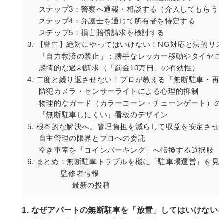
ステップ3：警察へ通報・相談する（介入してもらう
ステップ4：弁護士を通じて所有者を特定する
ステップ5：損害賠償請求を検討する
3. 【警告】絶対にやってはいけない！NG対応と法的リ
「自力救済の禁止」：勝手なレッカー移動やタイヤ
感情的な過剰請求（「罰金10万円」の有効性）
4. 二度と繰り返させない！プロが教える「無断駐車・
防犯カメラ・センサーライトによる心理的抑制
物理的なガード（カラーコーン・チェーンゲート）
「無断駐車しにくい」看板のデザイン
5. 根本的な解決へ。管理負担を減らして収益を安定さ
自主管理の限界とプロへの委託
空き車室を「コインパーキング」へ転換する選択肢
6. まとめ：無断駐車トラブルを機に「駐車場運営」を
監修者情報
最新の投稿
1. なぜアパートの無断駐車を「放置」してはいけな