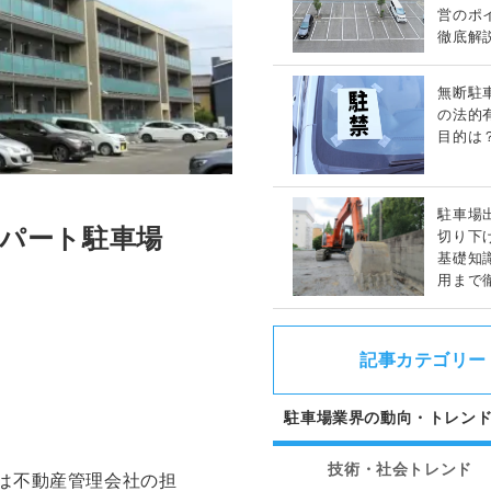
営のポ
徹底解
無断駐
の法的
目的は
駐車場
アパート駐車場
切り下
基礎知
用まで
記事カテゴリー
駐車場業界の動向・トレン
技術・社会トレンド
は不動産管理会社の担