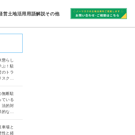
経営
土地活用
用語解説
その他
車懲らし
学ぶ！駐
営のトラ
リスク対
ガイド
の無断駐
っている
！法的対
果的な対
ド
駐車場と
便性と経