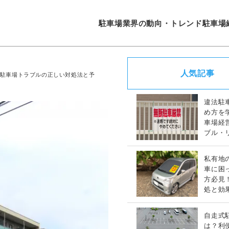
駐車場業界の動向・トレンド
駐車場
人気記事
ト駐車場トラブルの正しい対処法と予
違法駐
め方を
車場経
ブル・
策完全
私有地
車に困
方必見
処と効
策ガイ
自走式
は？利