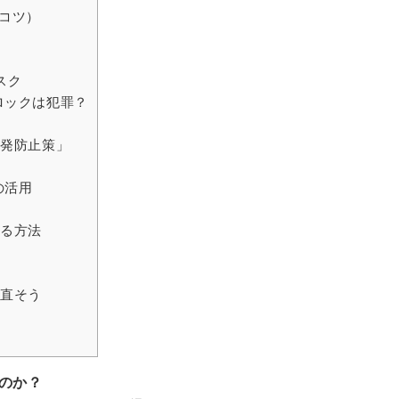
コツ）
スク
ロックは犯罪？
再発防止策」
の活用
せる方法
見直そう
いのか？