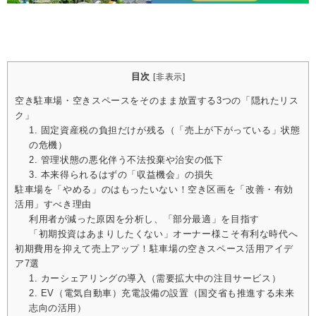
目次
[
非表示
]
空き駐車場・空きスペースをそのまま放置する3つの「隠れたリス
ク」
1. 固定資産税の負担だけが残る（「売上が下がっている」状態
の危機）
2. 管理状態の悪化伴う不法投棄や治安の低下
3. 本来得られるはずの「収益機会」の損失
駐車場を「やめる」のはもったいない！空き区画を「改善・有効
活用」すべき理由
利用者が減った原因を分析し、「部分最適」を目指す
「初期投資はあまりしたくない」オーナー様こそ有利な時代へ
初期費用を抑えて売上アップ！駐車場の空きスペース活用アイデ
ア7選
1. カーシェアリングの導入（需要拡大中の注目サービス）
2. EV（電気自動車）充電設備の設置（国交省も推進する未来
志向の活用）