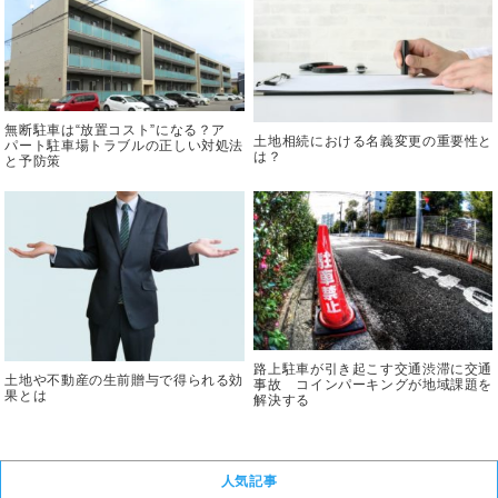
無断駐車は“放置コスト”になる？ア
土地相続における名義変更の重要性と
パート駐車場トラブルの正しい対処法
は？
と予防策
路上駐車が引き起こす交通渋滞に交通
土地や不動産の生前贈与で得られる効
事故 コインパーキングが地域課題を
果とは
解決する
人気記事