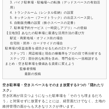
3. バイク駐車場・駐輪場への転換（デッドスペースの有効活
用）
4. トランクルーム（レンタル収納）の設置
5. キッチンカー（フードトラック）の出店スペース貸し
6. 自動販売機の設置（狭小スペースの定番）
7. 駐車場予約サービス（一時貸しアプリ）への登録
【立地別】あなたの駐車場に最適な活用方法の選び方
駅近・商業地域・オフィス街の場合
住宅街・郊外・ロードサイドの場合
駐車場の収益改善を成功させるための2ステップ
ステップ1：周辺相場と現在の稼働率をプロの目で再分析する
ステップ2：部分的な転用を含め、専門会社へ一括相談する
まとめ：空き駐車場を価値ある資産に変えよう
監修者情報
最新の投稿
空き駐車場・空きスペースをそのまま放置する3つの「隠れたリ
スク」
空き区画が目立つようになった駐車場を「そのうち埋まるだろ
う」と対策せずに放置することには、経営面だけでなく、土地の
維持管理の面からも大きなリスクが伴います。